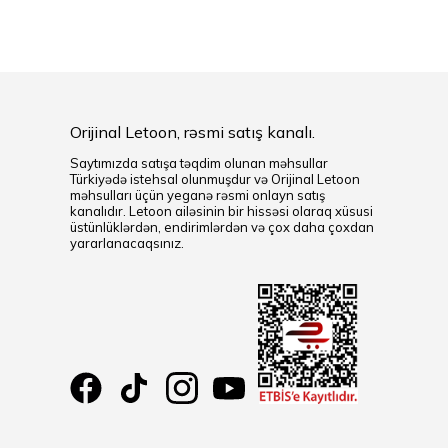
Orijinal Letoon, rəsmi satış kanalı.
Saytımızda satışa təqdim olunan məhsullar
Türkiyədə istehsal olunmuşdur və Orijinal Letoon
məhsulları üçün yeganə rəsmi onlayn satış
kanalıdır. Letoon ailəsinin bir hissəsi olaraq xüsusi
üstünlüklərdən, endirimlərdən və çox daha çoxdan
yararlanacaqsınız.