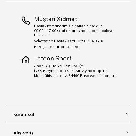
Müştəri Xidməti
Dəstək komandamızla həftənin hər günü,
09:00 - 17:00 saatları arasında əlaqə saxlaya
bilərsiniz.
Whatsapp Dəstək Xətti : 0850 304 05 86
E-Poçt :
[email protected]
Letoon Sport
Aspa Dış Tic. ve Paz. Ltd. Şti.
İ.O.S.B Aymakoop San. Sit. Aymakoop Tic.
Merk. Giriş 1 No: 1A 34490 Başakşehir/İstanbul
Kurumsal
Alış-veriş