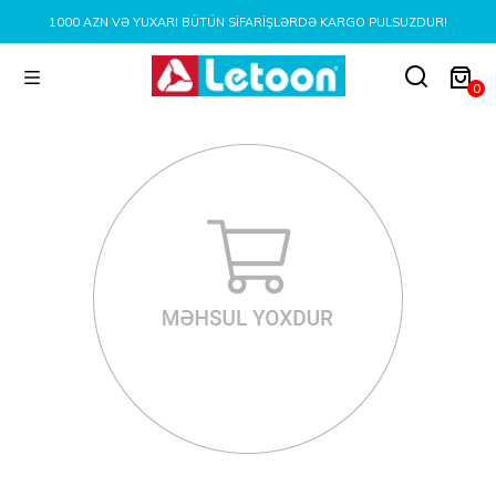
1000 AZN VƏ YUXARI BÜTÜN SIFARIŞLƏRDƏ KARGO PULSUZDUR!
0