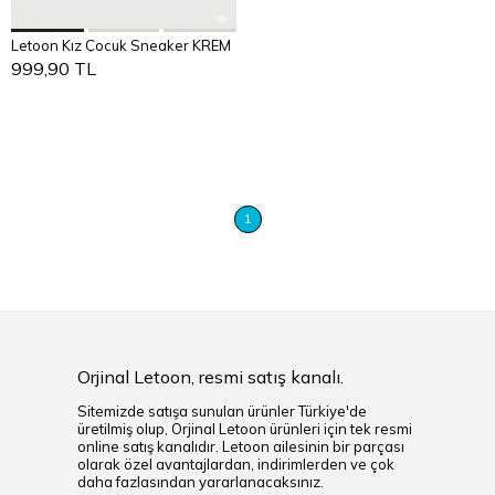
Sepete Ekle
Letoon Kız Çocuk Sneaker KREM
31
32
33
34
35
999,90 TL
1
Orjinal Letoon, resmi satış kanalı.
Sitemizde satışa sunulan ürünler Türkiye'de
üretilmiş olup, Orjinal Letoon ürünleri için tek resmi
online satış kanalıdır. Letoon ailesinin bir parçası
olarak özel avantajlardan, indirimlerden ve çok
daha fazlasından yararlanacaksınız.