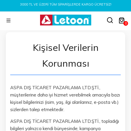
3000 TL VE ÜZERI TÜM SIPARIŞLERDE KARGO ÜCRETSIZ!
0
Kişisel Verilerin
Korunması
ASPA DIŞ TİCARET PAZARLAMA LTD.ŞTİ.,
müşterilerine daha iyi hizmet verebilmek amacıyla bazı
kişisel bilgilerinizi (isim, yaş, ilgi alanlarınız, e-posta vb.)
sizlerden talep etmektedir.
ASPA DIŞ TİCARET PAZARLAMA LTD.ŞTİ., topladığı
bilgileri yalnızca kendi bünyesinde; kampanya