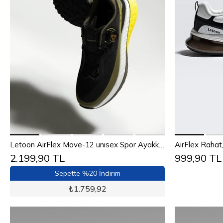
Sepete Ekle
36
37
38
39
40
41
42
43
Letoon AirFlex Move-12 unısex Spor Ayakkabı SİYAH SARI
2.199,90 TL
999,90 TL
44
45
40
Sepette %20 İndirim
₺
1.759,92