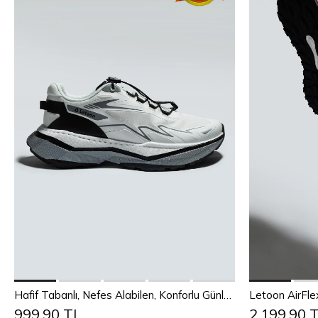
Sepete Ekle
36
37
Hafif Tabanlı, Nefes Alabilen, Konforlu Günlük Sneaker
999,90 TL
2.199,90 
40
41
42
43
44