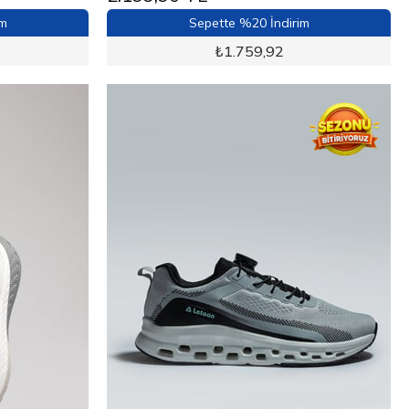
im
Sepette %20 İndirim
₺
1.759,92