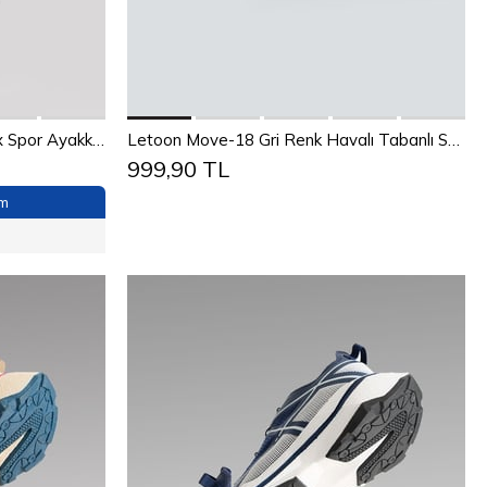
Sepete Ekle
1
42
43
Letoon AirFlex Move-12 unısex Spor Ayakkabı BEYAZ
Letoon Move-18 Gri Renk Havalı Tabanlı Spor Ayakkabı
999,90 TL
40
41
42
43
44
im