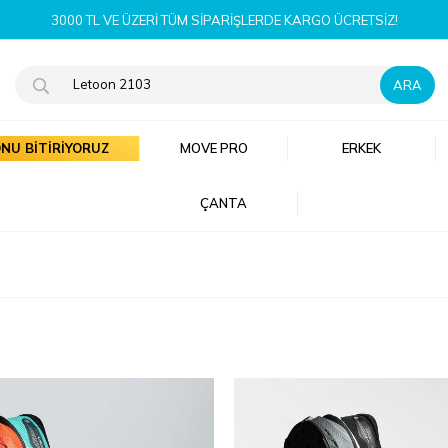
YENI SEZON ÜRÜNLERI ŞIMDI KEŞFET!
NU BİTİRİYORUZ
MOVE PRO
ERKEK
ÇANTA