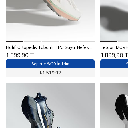
Sepete Ekle
Hafif, Ortopedik Tabanlı, TPU Saya, Nefes Alabilir Beyaz Günlük Ayakkabı
1.899,90 TL
1.899,90 
40
41
42
43
44
40
Sepette %20 İndirim
S
₺
1.519,92