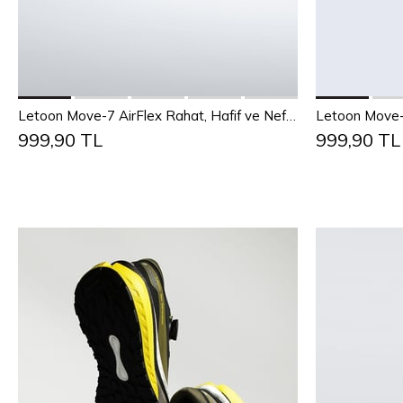
Sepete Ekle
Letoon Move-7 AirFlex Rahat, Hafif ve Nefes Alabilen Günlük Beyaz Ayakkabı
999,90 TL
999,90 TL
40
41
42
43
44
40