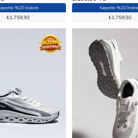
epette %20 İndirim
Sepette %20 İndir
₺
1.759,92
₺
1.759,92