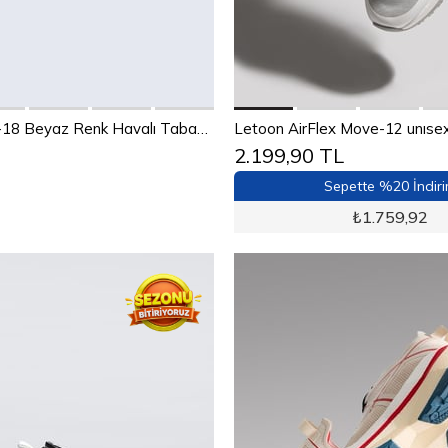
Sepete Ekle
Sepete Ekle
36
37
38
39
40
4
Letoon Move-18 Beyaz Renk Havalı Tabanlı Spor Ayakkabı
2.199,90 TL
41
42
43
44
44
45
Sepette %20 İndir
₺
1.759,92