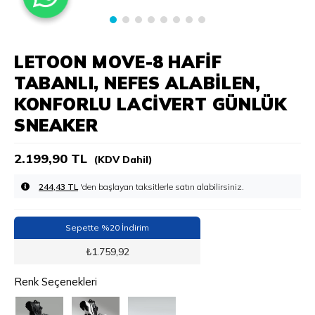
LETOON MOVE-8 HAFIF
TABANLI, NEFES ALABILEN,
KONFORLU LACIVERT GÜNLÜK
SNEAKER
2.199,90 TL
(KDV Dahil)
244,43 TL
'den başlayan taksitlerle
Sepette %20 İndirim
₺
1.759,92
Renk Seçenekleri