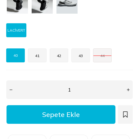
LACİVERT
40
41
42
43
44