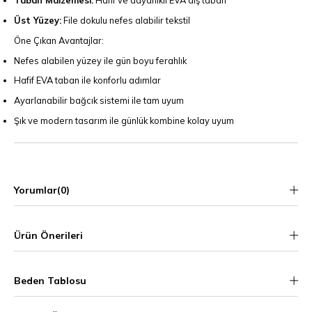
Taban Malzemesi:
Hafif ve dayanıklı EVA dış taban
Üst Yüzey:
File dokulu nefes alabilir tekstil
Öne Çıkan Avantajlar:
Nefes alabilen yüzey ile gün boyu ferahlık
Hafif EVA taban ile konforlu adımlar
Ayarlanabilir bağcık sistemi ile tam uyum
Şık ve modern tasarım ile günlük kombine kolay uyum
Yorumlar
(0)
Ürün Önerileri
Beden Tablosu