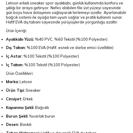
Letoon erkek sneaker spor ayakkabı, günlük kullanımda konforu ve
şıklığı bir araya getiriyor. Nefes alabilen file üst yüzeyi sayesinde
gün boyu hava dolaşımını sağlayarak terlemeyi azaltır. Ayarlanabilir
bağcık sistemi ile ayağa tam uyum sağlar ve pratik kullanım sunar.
Hafif EVA dış tabanı sayesinde yürüyüşlerde yorgunluğu azaltır.
Ürün İçeriği:
Ayakkabı Yüzü:
%40 PVC, %60 Tekstil (%100 Polyester)
Dış Taban:
%100 EVA (Hafif, esnek ve darbe emici özellikte)
İç Astar:
%100 Tekstil (%100 Polyester)
İç Taban:
%100 Tekstil (%100 Polyester)
Ürün Özellikleri:
Marka:
Letoon
Ürün Tipi:
Sneaker
Cinsiyet:
Erkek
Kapanma Şekli:
Bağcıklı
Burun Şekli:
Yuvarlak burun
Desen:
Baskılı