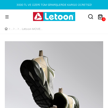
3000 TL VE ÜZERI TÜM SIPARIŞLERDE KARGO ÜCRETSIZ!
0
Letoon MOVE-11 Nefes Alabilen File Yapı, Hafif EVA Taban, Bağcıklı Beyaz Haki Günlük Ayakkabı