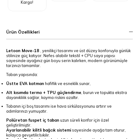
Kargo!
Ürün Özellikleri
Letoon Move-18
, yenilikçi tasarımı ve üst düzey konforuyla günlük
stilinize güç katıyor. Nefes alabilir tekstil + CPU saya yapısı
sayesinde ayağınız gün boyu serin kalırken, modern görünümüyle
tarzınızı tamamlar.
Taban yapısında:
Üstte EVA katman
hafiflik ve esneklik sunar,
Alt kısımda termo + TPU güçlendirme
, burun ve topukta ekstra
dayanıklılık sağlar, kayma riskini azaltır.
Tabanın içi boş tasarımı ise hava sirkülasyonunu artırır ve
adımlarınızı yumuşatır.
Poliüretan fuspet iç taban
uzun süreli konfor için özel
geliştirilmiştir.
Ayarlanabilir kilitli bağcık sistemi
sayesinde ayağa tam oturur,
kolayca gevşetilir/sıkılır.