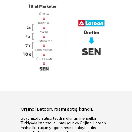
Orijinal Letoon, rəsmi satış kanalı.
Saytımızda satışa təqdim olunan məhsullar
Türkiyədə istehsal olunmuşdur və Orijinal Letoon
məhsulları üçün yeganə rəsmi onlayn satış