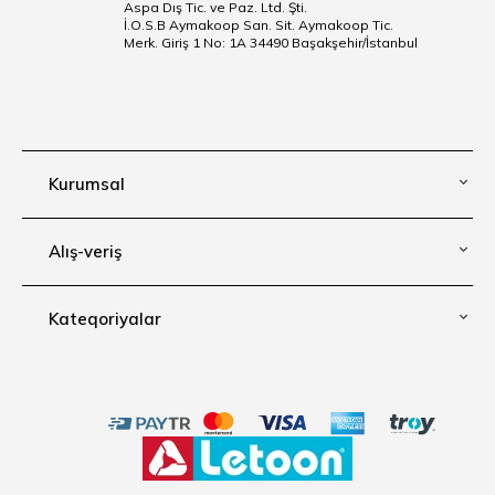
Aspa Dış Tic. ve Paz. Ltd. Şti.
İ.O.S.B Aymakoop San. Sit. Aymakoop Tic.
Merk. Giriş 1 No: 1A 34490 Başakşehir/İstanbul
Kurumsal
Alış-veriş
Kateqoriyalar