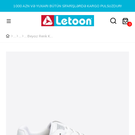
1000 AZN VƏ YUXARI BÜTÜN SIFARIŞLƏRDƏ KARGO PULSUZDUR!
0
Beyaz Renk Kadın Spor Ayakkabı BEYAZ