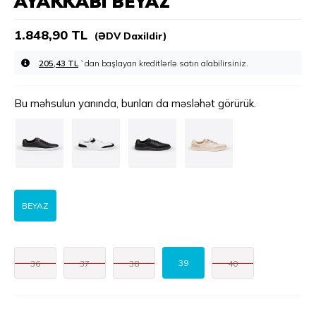
AYAKKABI BEYAZ
1.848,90 TL
(ƏDV Daxildir)
205,43 TL
`dan başlayan kreditlərlə
Bu məhsulun yanında, bunları da məsləhət görürük.
BEYAZ
39
36
37
38
40