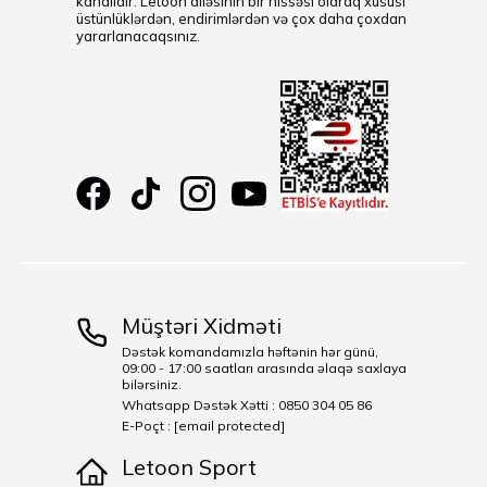
kanalıdır. Letoon ailəsinin bir hissəsi olaraq xüsusi
üstünlüklərdən, endirimlərdən və çox daha çoxdan
yararlanacaqsınız.
Müştəri Xidməti
Dəstək komandamızla həftənin hər günü,
09:00 - 17:00 saatları arasında əlaqə saxlaya
bilərsiniz.
Whatsapp Dəstək Xətti : 0850 304 05 86
E-Poçt :
[email protected]
Letoon Sport