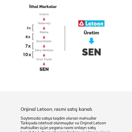
Orijinal Letoon, rəsmi satış kanalı.
Saytımızda satışa təqdim olunan məhsullar
Türkiyədə istehsal olunmuşdur və Orijinal Letoon
məhsulları üçün yeganə rəsmi onlayn satış