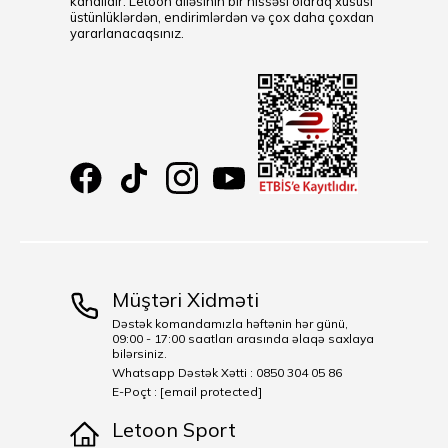
kanalıdır. Letoon ailəsinin bir hissəsi olaraq xüsusi
üstünlüklərdən, endirimlərdən və çox daha çoxdan
yararlanacaqsınız.
Müştəri Xidməti
Dəstək komandamızla həftənin hər günü,
09:00 - 17:00 saatları arasında əlaqə saxlaya
bilərsiniz.
Whatsapp Dəstək Xətti : 0850 304 05 86
E-Poçt :
[email protected]
Letoon Sport