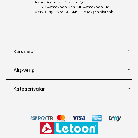
Aspa Dış Tic. ve Paz. Ltd. Şti.
İ.O.S.B Aymakoop San. Sit. Aymakoop Tic.
Merk. Giriş 1 No: 1A 34490 Başakşehir/İstanbul
Kurumsal
Alış-veriş
Kateqoriyalar