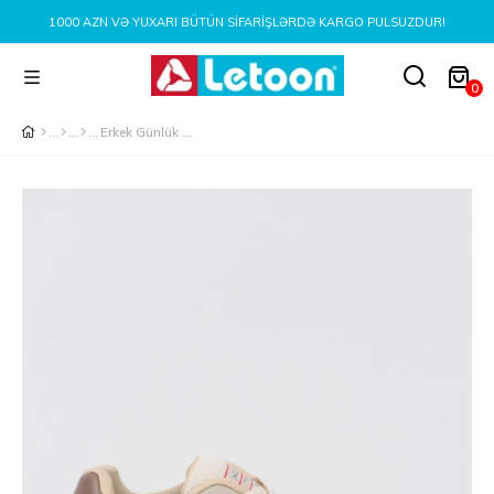
1000 AZN VƏ YUXARI BÜTÜN SIFARIŞLƏRDƏ KARGO PULSUZDUR!
0
Erkek Günlük Rahat Spor Ayakkabı BEJ