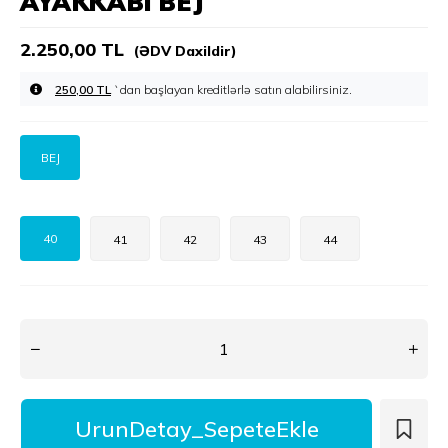
AYAKKABI BEJ
2.250,00 TL
(ƏDV Daxildir)
250,00 TL
`dan başlayan kreditlərlə
BEJ
40
41
42
43
44