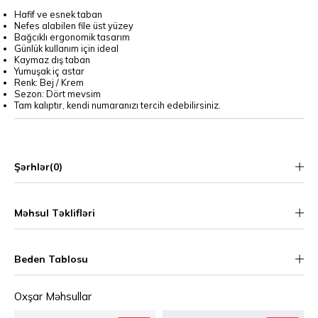
Hafif ve esnek taban
Nefes alabilen file üst yüzey
Bağcıklı ergonomik tasarım
Günlük kullanım için ideal
Kaymaz dış taban
Yumuşak iç astar
Renk: Bej / Krem
Sezon: Dört mevsim
Tam kalıptır, kendi numaranızı tercih edebilirsiniz.
Şərhlər
(0)
Məhsul Təklifləri
Beden Tablosu
Oxşar Məhsullar