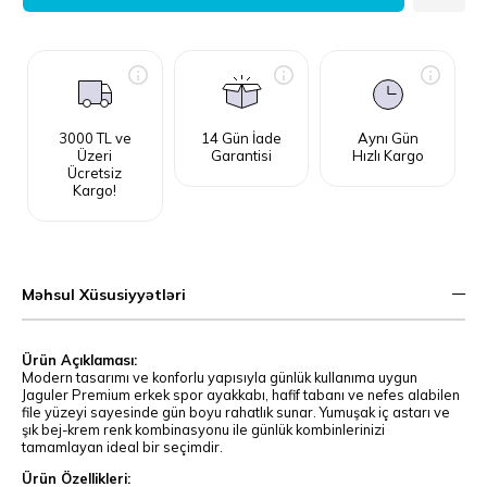
3000 TL ve
14 Gün İade
Aynı Gün
Üzeri
Garantisi
Hızlı Kargo
Ücretsiz
Kargo!
Məhsul Xüsusiyyətləri
Ürün Açıklaması:
Modern tasarımı ve konforlu yapısıyla günlük kullanıma uygun
Jaguler Premium erkek spor ayakkabı, hafif tabanı ve nefes alabilen
file yüzeyi sayesinde gün boyu rahatlık sunar. Yumuşak iç astarı ve
şık bej-krem renk kombinasyonu ile günlük kombinlerinizi
tamamlayan ideal bir seçimdir.
Ürün Özellikleri: