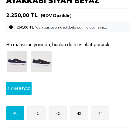
AYAKKABI SİYAH BEYAZ
2.250,00 TL
(ƏDV Daxildir)
250,00 TL
`dan başlayan kreditlərlə
Bu məhsulun yanında, bunları da məsləhət görürük.
SİYAH BEYAZ
40
41
42
43
44