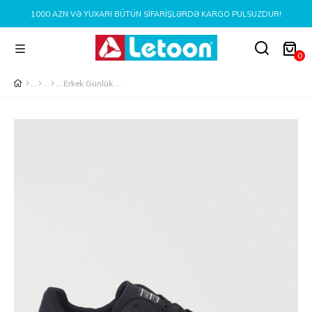
1000 AZN VƏ YUXARI BÜTÜN SIFARIŞLƏRDƏ KARGO PULSUZDUR!
0
Erkek Günlük Rahat Spor Ayakkabı SİYAH BEYAZ