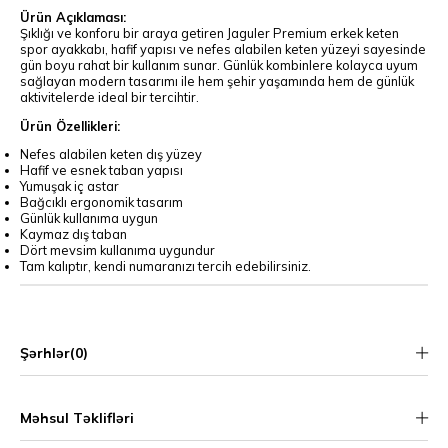
Ürün Açıklaması:
Şıklığı ve konforu bir araya getiren Jaguler Premium erkek keten
spor ayakkabı, hafif yapısı ve nefes alabilen keten yüzeyi sayesinde
gün boyu rahat bir kullanım sunar. Günlük kombinlere kolayca uyum
sağlayan modern tasarımı ile hem şehir yaşamında hem de günlük
aktivitelerde ideal bir tercihtir.
Ürün Özellikleri:
Nefes alabilen keten dış yüzey
Hafif ve esnek taban yapısı
Yumuşak iç astar
Bağcıklı ergonomik tasarım
Günlük kullanıma uygun
Kaymaz dış taban
Dört mevsim kullanıma uygundur
Tam kalıptır, kendi numaranızı tercih edebilirsiniz.
Şərhlər
(0)
Məhsul Təklifləri