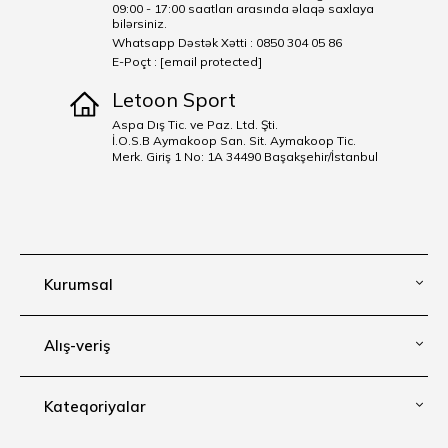
09:00 - 17:00 saatları arasında əlaqə saxlaya
bilərsiniz.
Whatsapp Dəstək Xətti : 0850 304 05 86
E-Poçt :
[email protected]
Letoon Sport
Aspa Dış Tic. ve Paz. Ltd. Şti.
İ.O.S.B Aymakoop San. Sit. Aymakoop Tic.
Merk. Giriş 1 No: 1A 34490 Başakşehir/İstanbul
Kurumsal
Alış-veriş
Kateqoriyalar