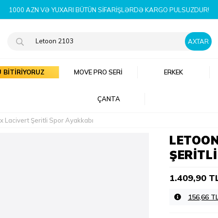
YENI MÖVSÜM MƏHSULLARINI İNDI KƏŞF
 BİTİRİYORUZ
MOVE PRO SERI
ERKEK
ÇANTA
 Lacivert Şeritli Spor Ayakkabı
LETOON
ŞERITL
1.409,90 T
156,66 T