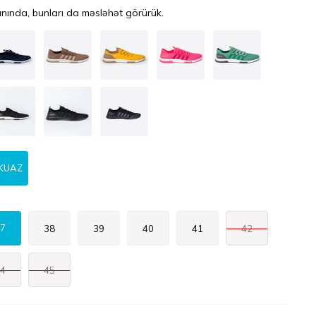
nında, bunları da məsləhət görürük.
RKUAZ
7
38
39
40
41
42
4
45