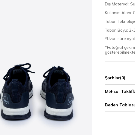
Dış Materyal: Su
Kullanım Alanı:
Taban Teknoloji
Taban Boyu: 2-
*Uzun süre ayakt
*Fotoğraf çekimle
gösterebilmekte
Şərhlər
(0)
Məhsul Təklifl
Beden Tablos