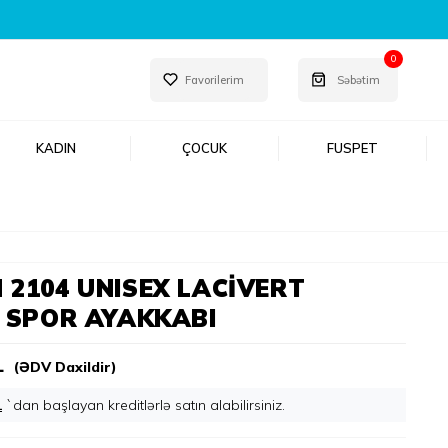
 ET!
0
Favorilerim
Səbətim
KADIN
ÇOCUK
FUSPET
 2104 UNISEX LACIVERT
I SPOR AYAKKABI
L
(ƏDV Daxildir)
L
`dan başlayan kreditlərlə