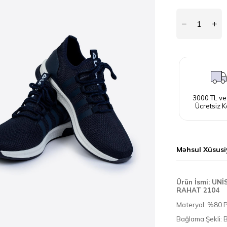
3000 TL ve
Ücretsiz K
Məhsul Xüsusi
Ürün İsmi: UN
RAHAT 2104
Materyal: %80 
Bağlama Şekli: B