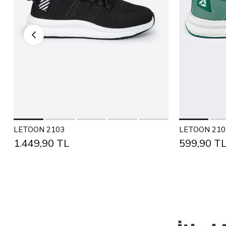
Səbətə Əlavə et
36
37
38
39
40
41
42
43
36
37
LETOON 2103
LETOON 210
1.449,90 TL
599,90 T
44
45