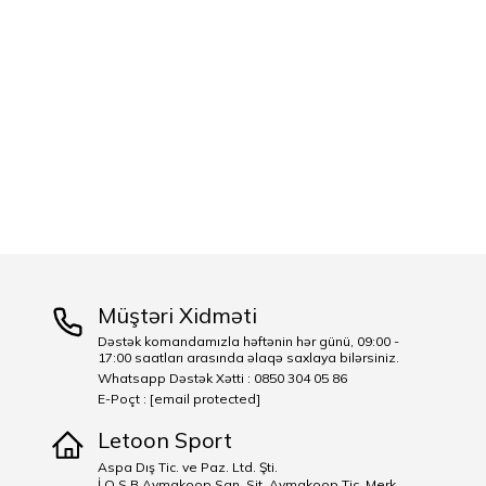
Müştəri Xidməti
Dəstək komandamızla həftənin hər günü, 09:00 -
17:00 saatları arasında əlaqə saxlaya bilərsiniz.
Whatsapp Dəstək Xətti : 0850 304 05 86
E-Poçt :
[email protected]
Letoon Sport
Aspa Dış Tic. ve Paz. Ltd. Şti.
İ.O.S.B Aymakoop San. Sit. Aymakoop Tic. Merk.