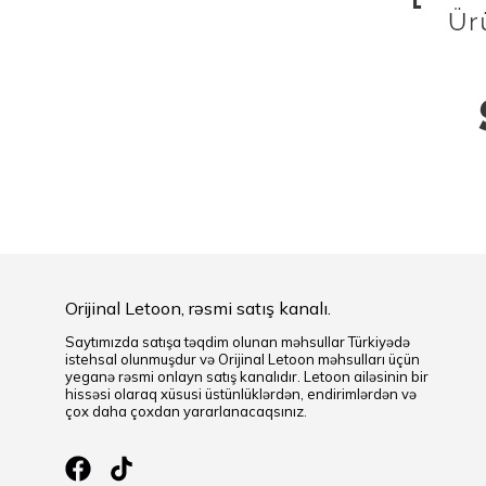
Orijinal Letoon, rəsmi satış kanalı.
Saytımızda satışa təqdim olunan məhsullar Türkiyədə
istehsal olunmuşdur və Orijinal Letoon məhsulları üçün
yeganə rəsmi onlayn satış kanalıdır. Letoon ailəsinin bir
hissəsi olaraq xüsusi üstünlüklərdən, endirimlərdən və
çox daha çoxdan yararlanacaqsınız.