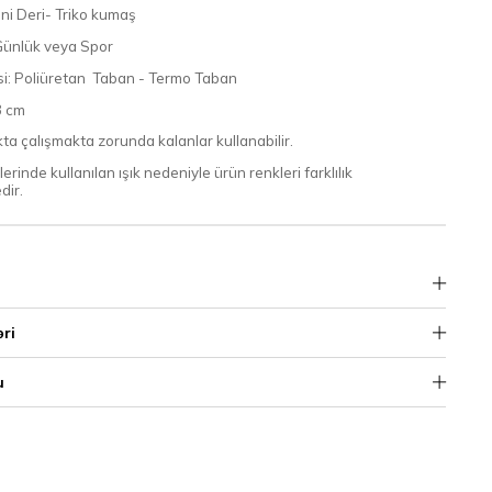
ni Deri- Triko kumaş
 Günlük veya Spor
si: Poliüretan Taban - Termo Taban
3 cm
a çalışmakta zorunda kalanlar kullanabilir.
rinde kullanılan ışık nedeniyle ürün renkleri farklılık
dir.
əri
u