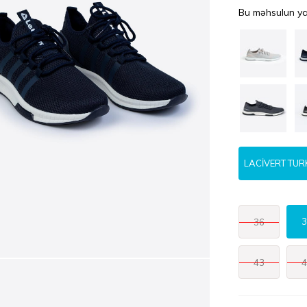
Bu məhsulun ya
LACİVERT TU
3
36
43
4