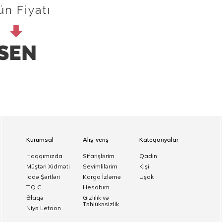
Kurumsal
Alış-veriş
Kateqoriyalar
Haqqımızda
Sifarişlərim
Qadın
Müştəri Xidməti
Sevimlilərim
Kişi
İadə Şərtləri
Kargo İzləmə
Uşak
T.Q.C
Hesabım
Əlaqə
Gizlilik və
Təhlükəsizlik
Niyə Letoon