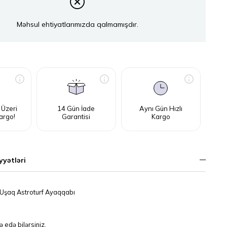
Məhsul ehtiyatlarımızda qalmamışdır.
 Üzeri
14 Gün İade
Aynı Gün Hızlı
argo!
Garantisi
Kargo
yyətləri
şaq Astroturf Ayaqqabı

 edə bilərsiniz.
