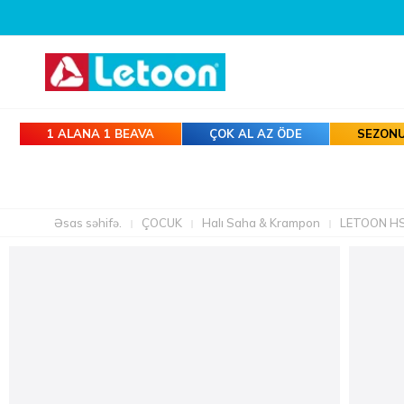
00 AZN VƏ YUXARI BÜTÜN SIFARIŞLƏRDƏ KARGO PULSUZDUR!
1 ALANA 1 BEAVA
ÇOK AL AZ ÖDE
SEZONU
Əsas səhifə.
ÇOCUK
Halı Saha & Krampon
LETOON H