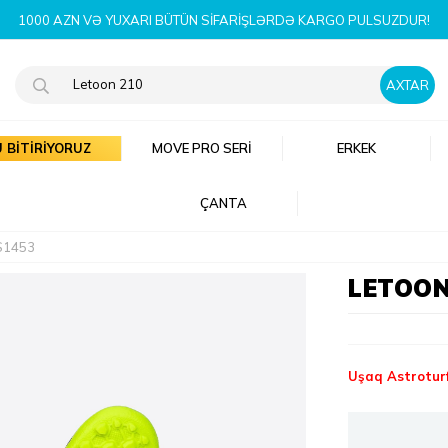
 BİTİRİYORUZ
MOVE PRO SERI
ERKEK
ÇANTA
S1453
LETOON
Uşaq Astrotur