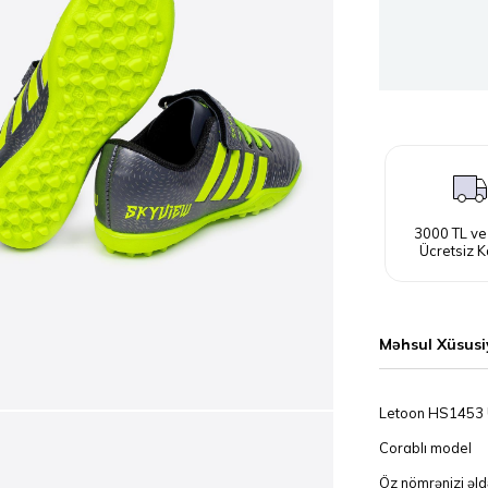
3000 TL ve
Ücretsiz K
Məhsul Xüsusi
Letoon HS1453 U
Corablı model

Öz nömrənizi əldə