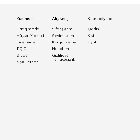
Kurumsal
Alış-veriş
Kateqoriyalar
Haqqımızda
Sifarişlərim
Qadın
Müştəri Xidməti
Sevimlilərim
Kişi
İadə Şərtləri
Kargo İzləmə
Uşak
T.Q.C
Hesabım
Əlaqə
Gizlilik və
Təhlükəsizlik
Niyə Letoon