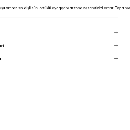
şu artıran sıx dişli süni örtüklü ayaqqabılar topa nəzarətinizi artırır. Topa
əri
u