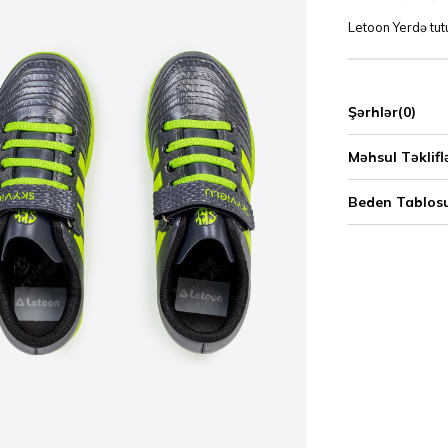
Letoon Yerdə tutu
Şərhlər
(0)
Məhsul Təklifl
Beden Tablos