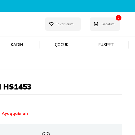
0
Favorilerim
Səbətim
KADIN
ÇOCUK
FUSPET
 HS1453
f Ayaqqabıları