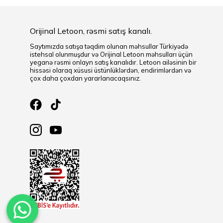
Orijinal Letoon, rəsmi satış kanalı.
Saytımızda satışa təqdim olunan məhsullar Türkiyədə
istehsal olunmuşdur və Orijinal Letoon məhsulları üçün
yeganə rəsmi onlayn satış kanalıdır. Letoon ailəsinin bir
hissəsi olaraq xüsusi üstünlüklərdən, endirimlərdən və
çox daha çoxdan yararlanacaqsınız.