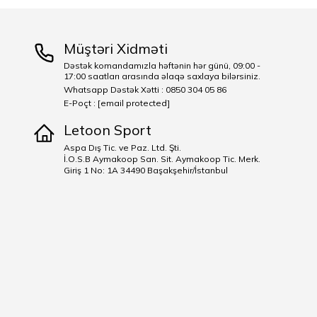
Müştəri Xidməti
Dəstək komandamızla həftənin hər günü, 09:00 -
17:00 saatları arasında əlaqə saxlaya bilərsiniz.
Whatsapp Dəstək Xətti : 0850 304 05 86
E-Poçt :
[email protected]
Letoon Sport
Aspa Dış Tic. ve Paz. Ltd. Şti.
İ.O.S.B Aymakoop San. Sit. Aymakoop Tic. Merk.
Giriş 1 No: 1A 34490 Başakşehir/İstanbul