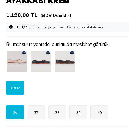
AYAKKABI KREM
1.198,00 TL
(ƏDV Daxildir)
133,11 TL
`dan başlayan kreditlərlə
Bu məhsulun yanında, bunları da məsləhət görürük.
KREM
36
37
38
39
40