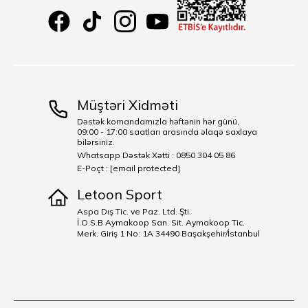
Müştəri Xidməti
Dəstək komandamızla həftənin hər günü,
09:00 - 17:00 saatları arasında əlaqə saxlaya
bilərsiniz.
Whatsapp Dəstək Xətti : 0850 304 05 86
E-Poçt :
[email protected]
Letoon Sport
Aspa Dış Tic. ve Paz. Ltd. Şti.
İ.O.S.B Aymakoop San. Sit. Aymakoop Tic.
Merk. Giriş 1 No: 1A 34490 Başakşehir/İstanbul