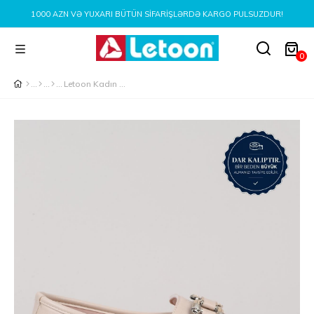
00 AZN VƏ YUXARI BÜTÜN SIFARIŞLƏRDƏ KARGO PULSUZDUR!
0
Letoon Kadın Babet Ayakkabı KREM