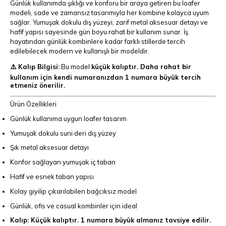
Günlük kullanımda şıklığı ve konforu bir araya getiren bu loafer
modeli, sade ve zamansız tasarımıyla her kombine kolayca uyum
sağlar. Yumuşak dokulu dış yüzeyi, zarif metal aksesuar detayı ve
hafif yapısı sayesinde gün boyu rahat bir kullanım sunar. İş
hayatından günlük kombinlere kadar farklı stillerde tercih
edilebilecek modern ve kullanışlı bir modeldir.
⚠️ Kalıp Bilgisi:
Bu model
küçük kalıptır. Daha rahat bir
kullanım için kendi numaranızdan 1 numara büyük tercih
etmeniz önerilir.
Ürün Özellikleri
Günlük kullanıma uygun loafer tasarım
Yumuşak dokulu suni deri dış yüzey
Şık metal aksesuar detayı
Konfor sağlayan yumuşak iç taban
Hafif ve esnek taban yapısı
Kolay giyilip çıkarılabilen bağcıksız model
Günlük, ofis ve casual kombinler için ideal
Kalıp: Küçük kalıptır. 1 numara büyük almanız tavsiye edilir.