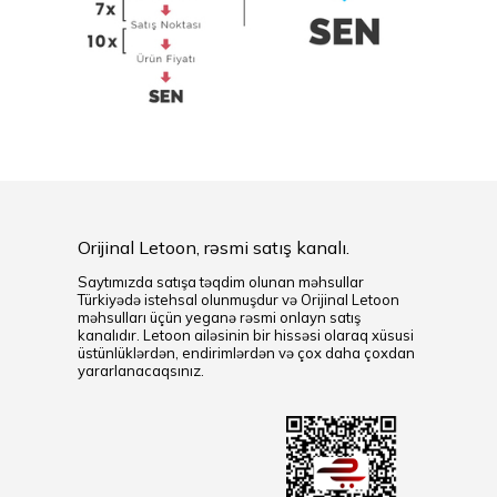
Orijinal Letoon, rəsmi satış kanalı.
Saytımızda satışa təqdim olunan məhsullar
Türkiyədə istehsal olunmuşdur və Orijinal Letoon
məhsulları üçün yeganə rəsmi onlayn satış
kanalıdır. Letoon ailəsinin bir hissəsi olaraq xüsusi
üstünlüklərdən, endirimlərdən və çox daha çoxdan
yararlanacaqsınız.