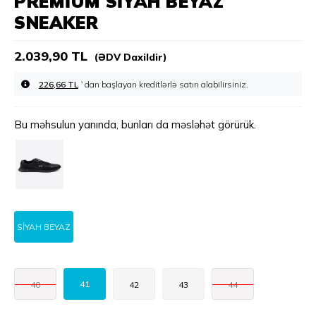
PREMIUM SIYAH BEYAZ
SNEAKER
2.039,90 TL
(ƏDV Daxildir)
226,66 TL
`dan başlayan kreditlərlə
Bu məhsulun yanında, bunları da məsləhət görürük.
SİYAH BEYAZ
41
40
42
43
44