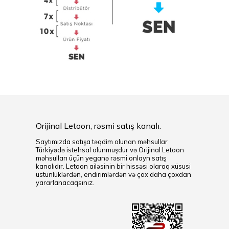
Orijinal Letoon, rəsmi satış kanalı.
Saytımızda satışa təqdim olunan məhsullar
Türkiyədə istehsal olunmuşdur və Orijinal Letoon
məhsulları üçün yeganə rəsmi onlayn satış
kanalıdır. Letoon ailəsinin bir hissəsi olaraq xüsusi
üstünlüklərdən, endirimlərdən və çox daha çoxdan
yararlanacaqsınız.