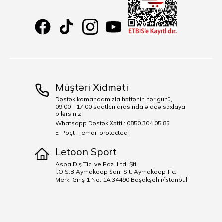
Müştəri Xidməti
Dəstək komandamızla həftənin hər günü,
09:00 - 17:00 saatları arasında əlaqə saxlaya
bilərsiniz.
Whatsapp Dəstək Xətti : 0850 304 05 86
E-Poçt :
[email protected]
Letoon Sport
Aspa Dış Tic. ve Paz. Ltd. Şti.
İ.O.S.B Aymakoop San. Sit. Aymakoop Tic.
Merk. Giriş 1 No: 1A 34490 Başakşehir/İstanbul