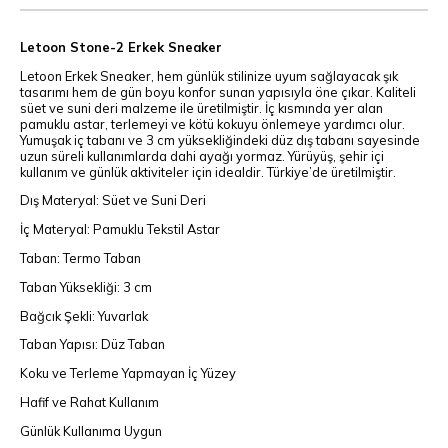
Letoon Stone-2 Erkek Sneaker
Letoon Erkek Sneaker, hem günlük stilinize uyum sağlayacak şık
tasarımı hem de gün boyu konfor sunan yapısıyla öne çıkar. Kaliteli
süet ve suni deri malzeme ile üretilmiştir. İç kısmında yer alan
pamuklu astar, terlemeyi ve kötü kokuyu önlemeye yardımcı olur.
Yumuşak iç tabanı ve 3 cm yüksekliğindeki düz dış tabanı sayesinde
uzun süreli kullanımlarda dahi ayağı yormaz. Yürüyüş, şehir içi
kullanım ve günlük aktiviteler için idealdir. Türkiye’de üretilmiştir.
Dış Materyal: Süet ve Suni Deri
İç Materyal: Pamuklu Tekstil Astar
Taban: Termo Taban
Taban Yüksekliği: 3 cm
Bağcık Şekli: Yuvarlak
Taban Yapısı: Düz Taban
Koku ve Terleme Yapmayan İç Yüzey
Hafif ve Rahat Kullanım
Günlük Kullanıma Uygun