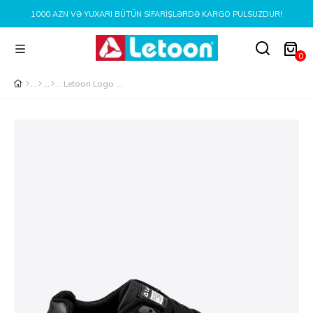
000 AZN VƏ YUXARI BÜTÜN SIFARIŞLƏRDƏ KARGO PULSUZDUR!
0
Letoon Logo Baskılı Erkek Premium Siyah Beyaz Sneaker