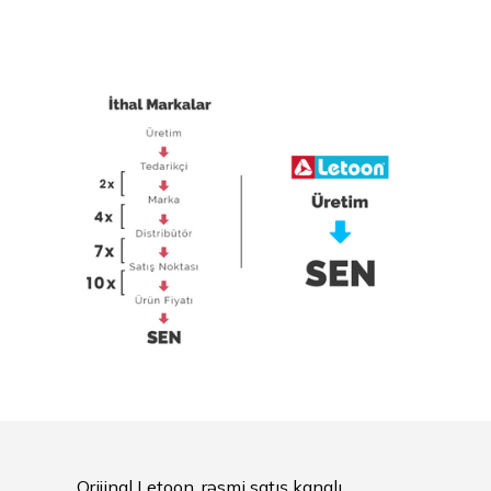
Orijinal Letoon, rəsmi satış kanalı.