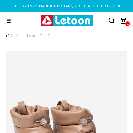
1000 AZN VƏ YUXARI BÜTÜN SIFARIŞLƏRDƏ KARGO PULSUZDUR!
0
Letoon Ofis Comfort Kadın Vizon Ev İş Botu