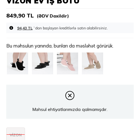
VIZON EV İŞ BOTU
849,90 TL
(ƏDV Daxildir)
94,43 TL
`dan başlayan kreditlərlə
Bu məhsulun yanında, bunları da məsləhət görürük.
Məhsul ehtiyatlarımızda qalmamışdır.
VİZON