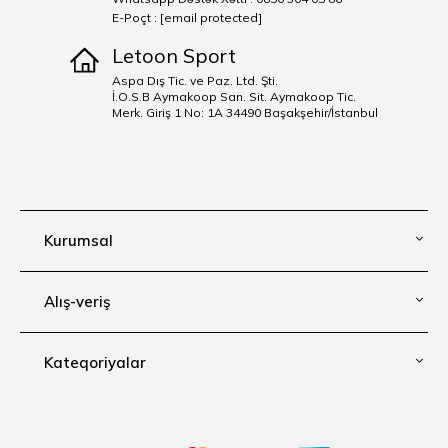
E-Poçt :
[email protected]
Letoon Sport
Aspa Dış Tic. ve Paz. Ltd. Şti.
İ.O.S.B Aymakoop San. Sit. Aymakoop Tic.
Merk. Giriş 1 No: 1A 34490 Başakşehir/İstanbul
Kurumsal
Alış-veriş
Kateqoriyalar