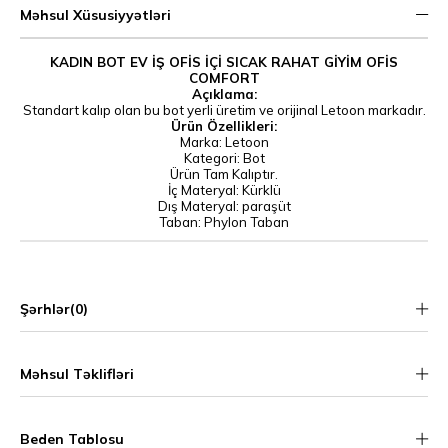
Məhsul Xüsusiyyətləri
KADIN BOT EV İŞ OFİS İÇİ SICAK RAHAT GİYİM OFİS
COMFORT
Açıklama:
Standart kalıp olan bu bot yerli üretim ve orijinal Letoon markadır.
Ürün Özellikleri:
Marka: Letoon
Kategori: Bot
Ürün Tam Kalıptır.
İç Materyal: Kürklü
Dış Materyal: paraşüt
Taban: Phylon Taban
Şərhlər
(0)
Məhsul Təklifləri
Beden Tablosu