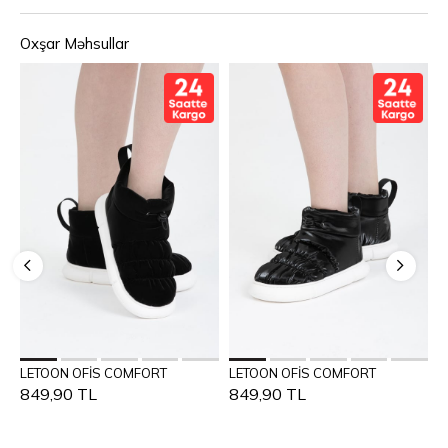
Oxşar Məhsullar
Səbətə Əlavə et
Səbətə Əlavə et
LETOON OFİS COMFORT
LETOON OFİS COMFORT
L
36
37
38
39
40
36
37
38
39
40
849,90 TL
849,90 TL
8