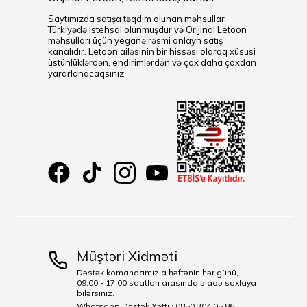
Saytımızda satışa təqdim olunan məhsullar
Türkiyədə istehsal olunmuşdur və Orijinal Letoon
məhsulları üçün yeganə rəsmi onlayn satış
kanalıdır. Letoon ailəsinin bir hissəsi olaraq xüsusi
üstünlüklərdən, endirimlərdən və çox daha çoxdan
yararlanacaqsınız.
Müştəri Xidməti
Dəstək komandamızla həftənin hər günü,
09:00 - 17:00 saatları arasında əlaqə saxlaya
bilərsiniz.
Whatsapp Dəstək Xətti : 0850 304 05 86