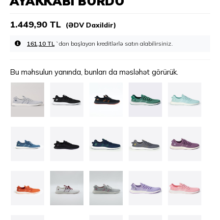
AYAKKABI BORDO
1.449,90 TL
(ƏDV Daxildir)
161,10 TL
`dan başlayan kreditlərlə
Bu məhsulun yanında, bunları da məsləhət görürük.