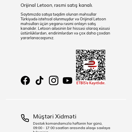
Orijinal Letoon, rəsmi satış kanalı.
Saytımızda satışa təqdim olunan məhsullar
Türkiyədə istehsal olunmuşdur və Orijinal Letoon
məhsulları üçün yeganə rəsmi onlayn satış
kanalıdır. Letoon ailəsinin bir hissəsi olaraq xüsusi
üstünlüklərdən, endirimlərdən və çox daha çoxdan
yararlanacaqsınız.
Müştəri Xidməti
Dəstək komandamızla həftənin hər günü,
09:00 - 17:00 saatları arasında əlaqə saxlaya