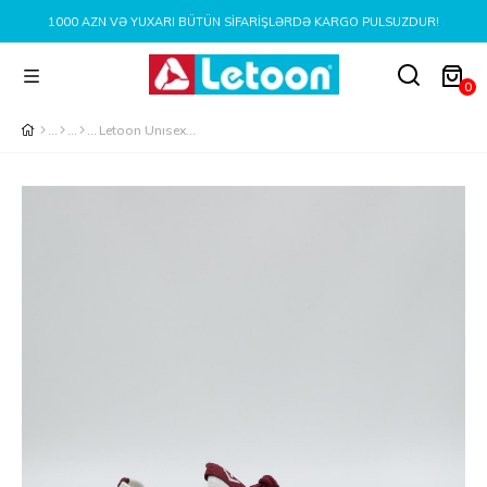
BÜTÜN SIFARIŞLƏRDƏ KARGO PULSUZDUR!
YENI MÖVSÜM MƏH
0
Letoon Unısex Günlük Spor Ayakkabı BORDO