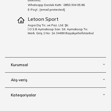
bilərsiniz.
Whatsapp Dəstək Xətti : 0850 304 05 86
E-Poçt :
[email protected]
Letoon Sport
Aspa Dış Tic. ve Paz. Ltd. Şti.
İ.O.S.B Aymakoop San. Sit. Aymakoop Tic.
Merk. Giriş 1 No: 1A 34490 Başakşehir/İstanbul
Kurumsal
Alış-veriş
Kateqoriyalar