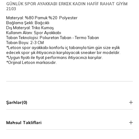
GÜNLÜK SPOR AYAKKABI ERKEK KADIN HAFİF RAHAT GİYİM
2103
Materyal: %80 Pamuk %20 Polyester
Bağlama Şekli: Bağcıklı
Dış Materyal: Triko Kumaş
Kullanım Alanı: Spor Ayakkabı
Taban Teknolojisi: Polıuretan Taban - Termo Taban
Taban Boyu: 2-3 CM
*Letoon spor ayakkabı konforlu iç tabanıyla tüm gün size eşlik
edecek spor şık ihtiyacınızı karşılayacak sneaker bir modeldir.
*Uygun fiyatı ile fiyat performans ihtiyacınızı karşılar.
*Orijinal Letoon markasıdır.
Şərhlər
(0)
Məhsul Təklifləri