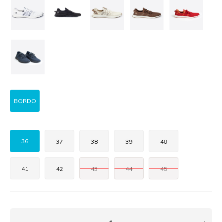
BORDO
36
37
38
39
40
41
42
43
44
45