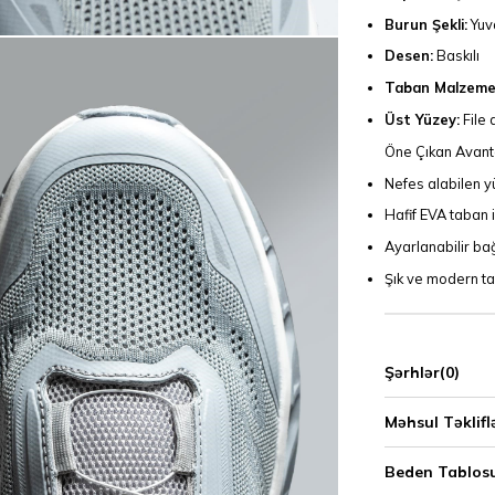
Burun Şekli:
Yuv
Desen:
Baskılı
Taban Malzemes
Üst Yüzey:
File 
Öne Çıkan Avanta
Nefes alabilen y
Hafif EVA taban i
Ayarlanabilir ba
Şık ve modern ta
Şərhlər
(0)
Məhsul Təklifl
Beden Tablos