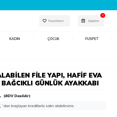
0
Favorilerim
Səbətim
KADIN
ÇOCUK
FUSPET
LABILEN FILE YAPI, HAFIF EVA
 BAĞCIKLI GÜNLÜK AYAKKABI
L
(ƏDV Daxildir)
L
`dan başlayan kreditlərlə