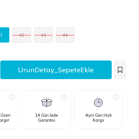
1
42
43
44
 Üzeri
14 Gün İade
Aynı Gün Hızlı
argo!
Garantisi
Kargo