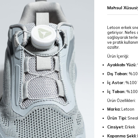
Məhsul Xüsusi
Letoon erkek sne
getiriyor. Nefes
sağlayarak terle
ve pratik kullan
azaltır.
Ürün İçeriği:
Ayakkabı Yüzü:
Dış Taban:
%100 
İç Astar:
%100 T
İç Taban:
%100 T
Ürün Özellikleri:
Marka:
Letoon
Ürün Tipi:
Snea
Cinsiyet:
Erkek
Kapanma Şekli: