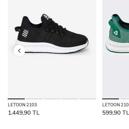
Səbətə Əlavə et
36
37
38
39
40
41
42
43
36
37
LETOON 2103
LETOON 210
1.449,90 TL
599,90 T
44
45