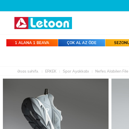
1 ALANA 1 BEAVA
ÇOK AL AZ ÖDE
SEZONU
Əsas səhifə.
ERKEK
Spor Ayakkabı
Nefes Alabilen Fil