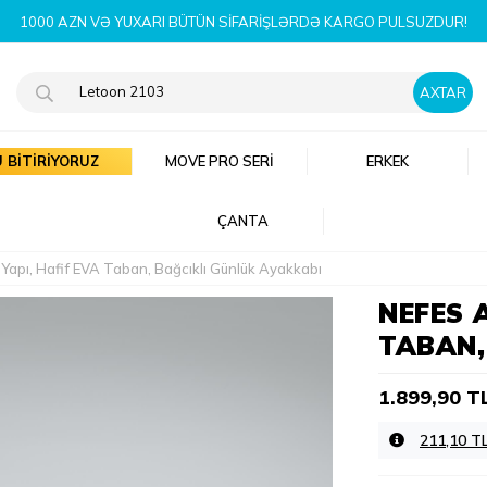
YENI MÖVSÜM MƏHSULLARINI İNDI KƏŞF ET!
 BİTİRİYORUZ
MOVE PRO SERI
ERKEK
ÇANTA
e Yapı, Hafif EVA Taban, Bağcıklı Günlük Ayakkabı
NEFES A
TABAN,
1.899,90 T
211,10 T