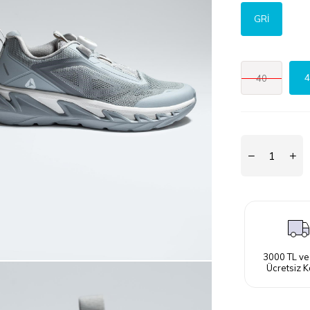
GRİ
4
40
3000 TL ve
Ücretsiz K