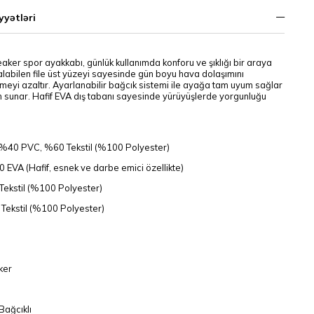
yyətləri
aker spor ayakkabı, günlük kullanımda konforu ve şıklığı bir araya
 alabilen file üst yüzeyi sayesinde gün boyu hava dolaşımını
meyi azaltır. Ayarlanabilir bağcık sistemi ile ayağa tam uyum sağlar
ım sunar. Hafif EVA dış tabanı sayesinde yürüyüşlerde yorgunluğu
%40 PVC, %60 Tekstil (%100 Polyester)
EVA (Hafif, esnek ve darbe emici özellikte)
ekstil (%100 Polyester)
ekstil (%100 Polyester)
ker
Bağcıklı