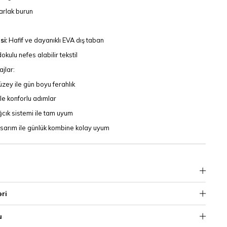
arlak burun
i:
Hafif ve dayanıklı EVA dış taban
dokulu nefes alabilir tekstil
jlar:
üzey ile gün boyu ferahlık
le konforlu adımlar
ğcık sistemi ile tam uyum
sarım ile günlük kombine kolay uyum
əri
u