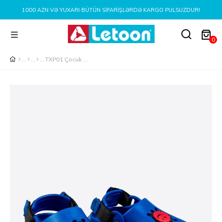
1000 AZN VƏ YUXARI BÜTÜN SIFARIŞLƏRDƏ KARGO PULSUZDUR!
0
TXP01 Çocuk Mavi EVA Terlik - Gülen Yüz Detaylı