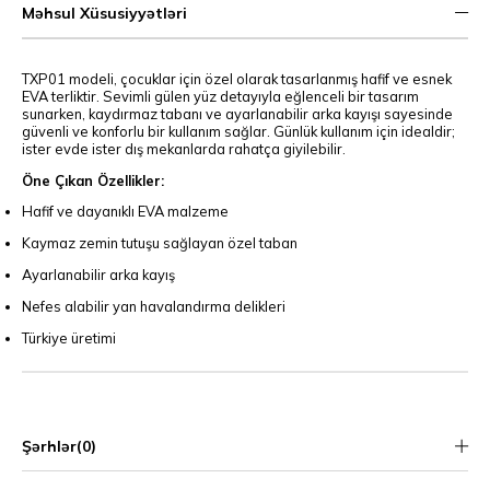
Məhsul Xüsusiyyətləri
TXP01 modeli, çocuklar için özel olarak tasarlanmış hafif ve esnek
EVA terliktir. Sevimli gülen yüz detayıyla eğlenceli bir tasarım
sunarken, kaydırmaz tabanı ve ayarlanabilir arka kayışı sayesinde
güvenli ve konforlu bir kullanım sağlar. Günlük kullanım için idealdir;
ister evde ister dış mekanlarda rahatça giyilebilir.
Öne Çıkan Özellikler:
Hafif ve dayanıklı EVA malzeme
Kaymaz zemin tutuşu sağlayan özel taban
Ayarlanabilir arka kayış
Nefes alabilir yan havalandırma delikleri
Türkiye üretimi
Şərhlər
(0)