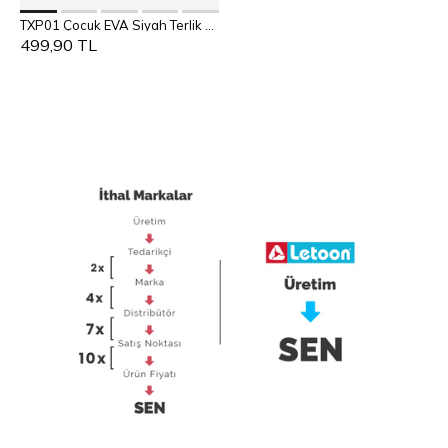
25
26
27
28
29
Səbətə Əlavə et
TXP01 Çocuk EVA Siyah Terlik - Gülen Yüz Detaylı
30
499,90 TL