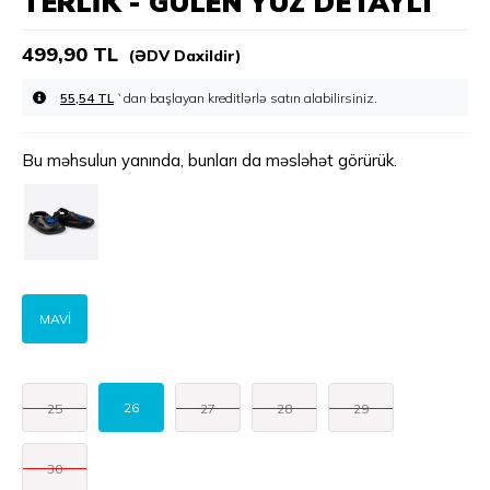
TERLIK - GÜLEN YÜZ DETAYLI
499,90 TL
(ƏDV Daxildir)
55,54 TL
`dan başlayan kreditlərlə
Bu məhsulun yanında, bunları da məsləhət görürük.
MAVİ
26
25
27
28
29
30