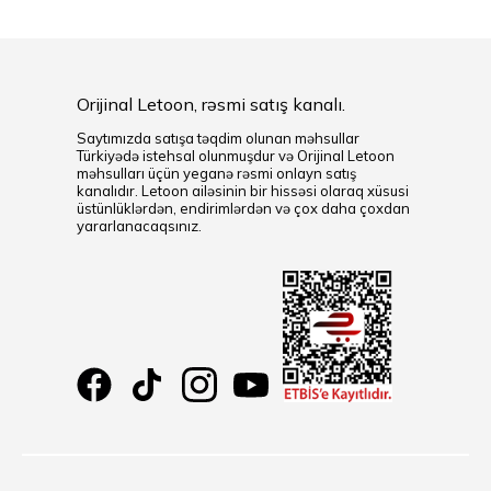
Orijinal Letoon, rəsmi satış kanalı.
Saytımızda satışa təqdim olunan məhsullar
Türkiyədə istehsal olunmuşdur və Orijinal Letoon
məhsulları üçün yeganə rəsmi onlayn satış
kanalıdır. Letoon ailəsinin bir hissəsi olaraq xüsusi
üstünlüklərdən, endirimlərdən və çox daha çoxdan
yararlanacaqsınız.