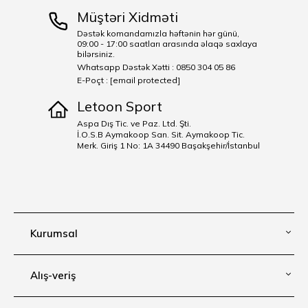
Müştəri Xidməti
Dəstək komandamızla həftənin hər günü,
09:00 - 17:00 saatları arasında əlaqə saxlaya
bilərsiniz.
Whatsapp Dəstək Xətti : 0850 304 05 86
E-Poçt :
[email protected]
Letoon Sport
Aspa Dış Tic. ve Paz. Ltd. Şti.
İ.O.S.B Aymakoop San. Sit. Aymakoop Tic.
Merk. Giriş 1 No: 1A 34490 Başakşehir/İstanbul
Kurumsal
Alış-veriş