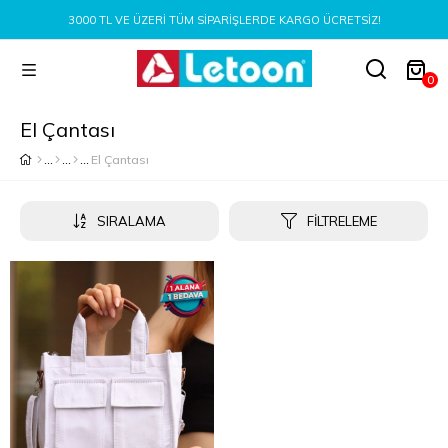
3000 TL VE ÜZERI TÜM SIPARIŞLERDE KARGO ÜCRETSIZ!
0
El Çantası
El Çantası
SIRALAMA
FILTRELEME