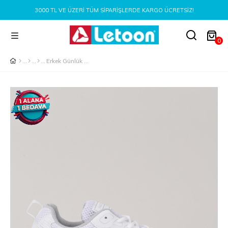
3000 TL VE ÜZERI TÜM SIPARIŞLERDE KARGO ÜCRETSIZ!
0
Erkek Günlük Rahat Spor Ayakkabı BEYAZ