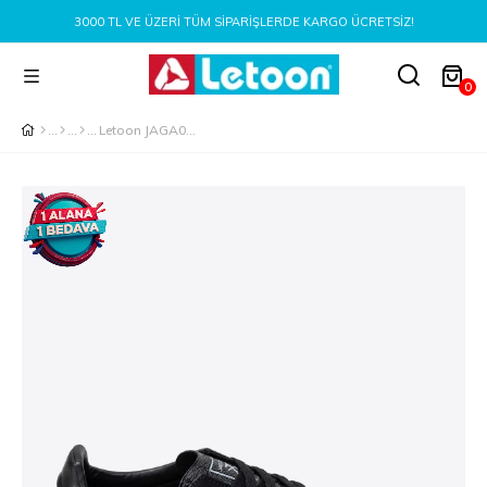
3000 TL VE ÜZERI TÜM SIPARIŞLERDE KARGO ÜCRETSIZ!
0
Letoon JAGA01 Erkek Siyah Renk Günlük Rahat Spor Ayakkabı