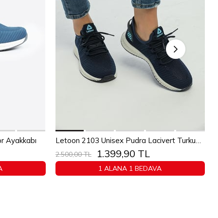
Sepete Ekle
1
42
43
36
37
38
39
40
41
42
43
or Ayakkabı
Letoon 2103 Unisex Pudra Lacivert Turkuaz Spor Ayakkabı
1.399,90 TL
44
45
2.500,00 TL
A
1 ALANA 1 BEDAVA