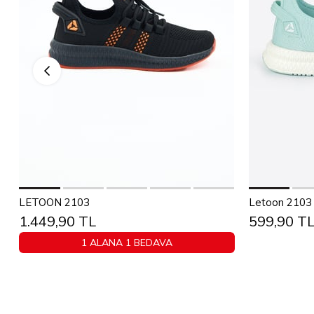
Sepete Ekle
36
37
38
39
40
41
42
43
36
37
LETOON 2103
Letoon 2103 U
1.449,90 TL
599,90 T
44
45
1 ALANA 1 BEDAVA