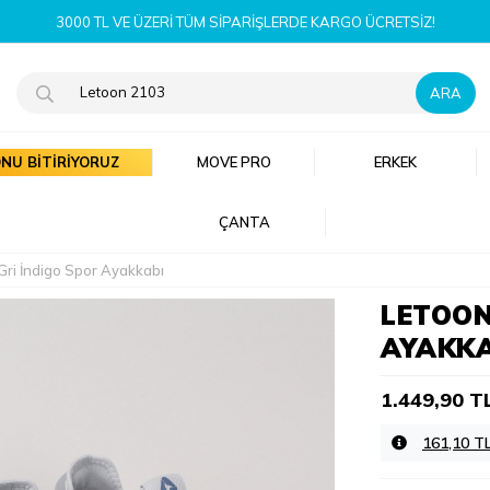
YENI SEZON ÜRÜNLERI ŞIMDI KEŞFET!
NU BİTİRİYORUZ
MOVE PRO
ERKEK
ÇANTA
Gri İndigo Spor Ayakkabı
LETOON
AYAKKA
1.449,90 T
161,10 T