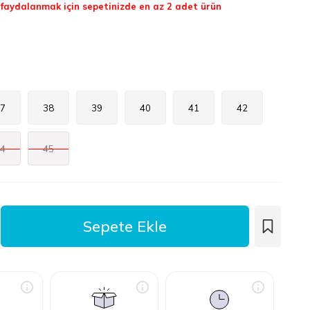
aydalanmak için sepetinizde en az 2 adet ürün
7
38
39
40
41
42
4
45