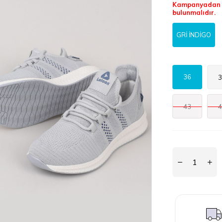
Kampanyadan f
bulunmalıdır.
GRİ İNDİGO
36
3
43
4