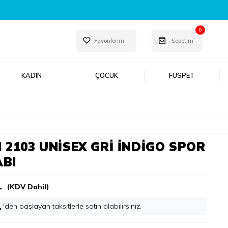
0
Favorilerim
Sepetim
KADIN
ÇOCUK
FUSPET
 2103 UNISEX GRI İNDIGO SPOR
BI
L
(KDV Dahil)
L
'den başlayan taksitlerle