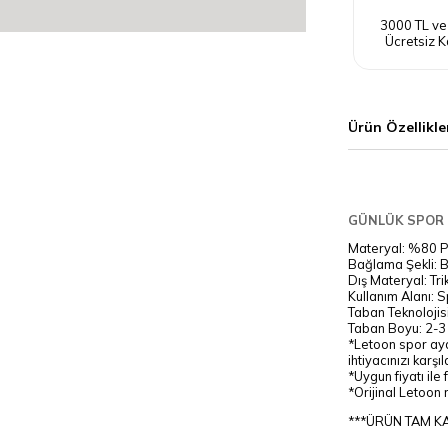
3000 TL ve
Ücretsiz K
Ürün Özellikle
GÜNLÜK SPOR 
Materyal: %80 
Bağlama Şekli: B
Dış Materyal: Tr
Kullanım Alanı: 
Taban Teknolojis
Taban Boyu: 2-
*Letoon spor aya
ihtiyacınızı karş
*Uygun fiyatı ile 
*Orijinal Letoon 
***ÜRÜN TAM KA