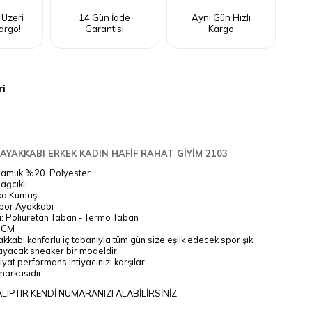
 Üzeri
14 Gün İade
Aynı Gün Hızlı
argo!
Garantisi
Kargo
ri
AYAKKABI ERKEK KADIN HAFİF RAHAT GİYİM 2103
Pamuk %20 Polyester
ağcıklı
iko Kumaş
Spor Ayakkabı
i: Polıuretan Taban - Termo Taban
3 CM
kkabı konforlu iç tabanıyla tüm gün size eşlik edecek spor şık
ılayacak sneaker bir modeldir.
fiyat performans ihtiyacınızı karşılar.
markasıdır.
LIPTIR KENDİ NUMARANIZI ALABİLİRSİNİZ