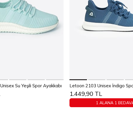
Sepete Ekle
Sepete Ekle
38
39
40
41
42
43
36
37
38
39
40
4
nisex Su Yeşili Spor Ayakkabı
Letoon 2103 Unisex İndigo Sp
L
1.449,90 TL
44
45
44
45
1 ALANA 1 BEDAV