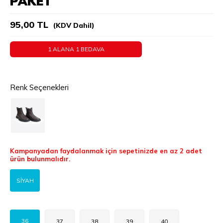
PAKET
95,00 TL
(KDV Dahil)
1 ALANA 1 BEDAVA
Renk Seçenekleri
Kampanyadan faydalanmak için sepetinizde en az 2 adet
ürün bulunmalıdır.
SİYAH
36
37
38
39
40