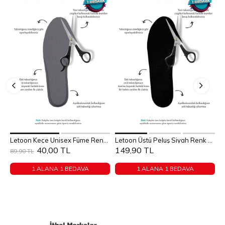
36
37
38
39
40
Sepete Ekle
Sepete Ekle
Letoon Keçe Unisex Füme Renk Kışlık Tabanlık
Letoon Üstü Peluş Siyah Renk Kadın Fusfet
41
42
43
44
45
STANDART
40,00 TL
149,90 TL
89,90 TL
1
46
1 ALANA 1 BEDAVA
1 ALANA 1 BEDAVA