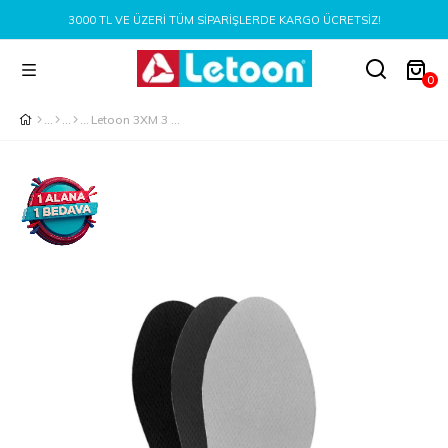
3000 TL VE ÜZERI TÜM SIPARIŞLERDE KARGO ÜCRETSIZ!
0
Letoon 3XM 3 lü Eva Fusfet Paket