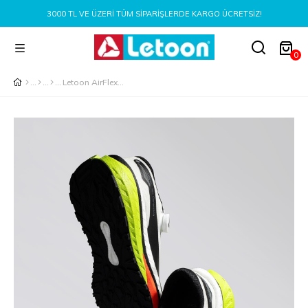
0 TL VE ÜZERI TÜM SIPARIŞLERDE KARGO ÜCRETSIZ!
0
Letoon AirFlex Move-12 Erkek Beyaz Siyah Spor Ayakkabı