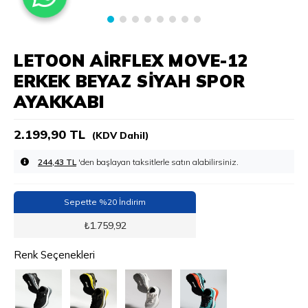
LETOON AIRFLEX MOVE-12
ERKEK BEYAZ SIYAH SPOR
AYAKKABI
2.199,90 TL
(KDV Dahil)
244,43 TL
'den başlayan taksitlerle
Sepette %20 İndirim
₺
1.759,92
Renk Seçenekleri