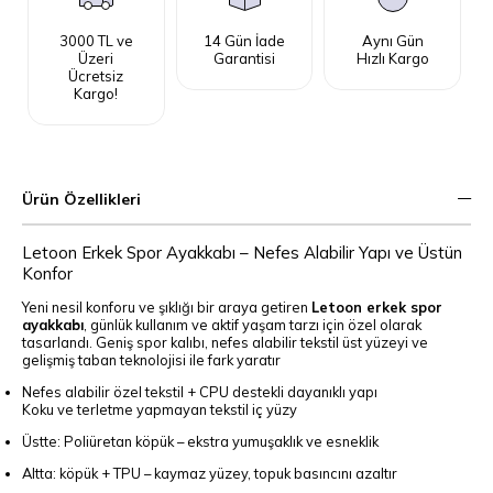
3000 TL ve
14 Gün İade
Aynı Gün
Üzeri
Garantisi
Hızlı Kargo
Ücretsiz
Kargo!
Ürün Özellikleri
Letoon Erkek Spor Ayakkabı – Nefes Alabilir Yapı ve Üstün
Konfor
Yeni nesil konforu ve şıklığı bir araya getiren
Letoon erkek spor
ayakkabı
, günlük kullanım ve aktif yaşam tarzı için özel olarak
tasarlandı. Geniş spor kalıbı, nefes alabilir tekstil üst yüzeyi ve
gelişmiş taban teknolojisi ile fark yaratır
Nefes alabilir özel tekstil + CPU destekli dayanıklı yapı
Koku ve terletme yapmayan tekstil iç yüzy
Üstte: Poliüretan köpük – ekstra yumuşaklık ve esneklik
Altta: köpük + TPU – kaymaz yüzey, topuk basıncını azaltır