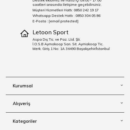
Destek ekibimiz ile hafta içi 09:00 - 17:00
saatleri arasında iletişime geçebilirsiniz.
Müşteri Hizmetleri Hattı: 0850 242 19 17
Whatsapp Destek Hattı : 0850 304 05 86
E-Posta :
[email protected]
Letoon Sport
Aspa Dış Tic. ve Paz. Ltd. Şti.
İ.O.S.B Aymakoop San. Sit. Aymakoop Tic.
Merk. Giriş 1 No: 1A 34490 Başakşehir/İstanbul
Kurumsal
Alışveriş
Kategoriler