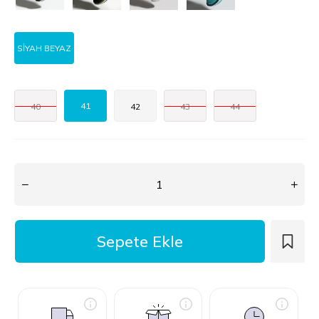
SİYAH BEYAZ
41
40
42
43
44