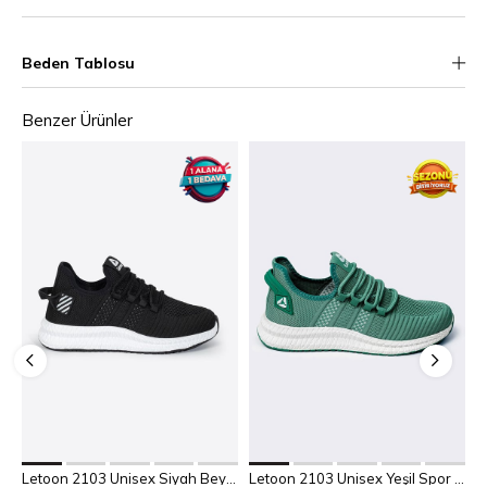
Beden Tablosu
Benzer Ürünler
36
37
38
39
40
36
37
38
39
40
Sepete Ekle
Sepete Ekle
Letoon 2103 Unisex Siyah Beyaz Spor Ayakkabı
Letoon 2103 Unisex Yeşil Spor Ayakkabı