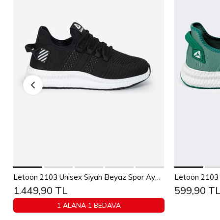
Sepete Ekle
36
37
38
39
40
41
42
43
36
37
Letoon 2103 Unisex Siyah Beyaz Spor Ayakkabı
Letoon 2103 
1.449,90 TL
599,90 T
44
45
1 ALANA 1 BEDAVA