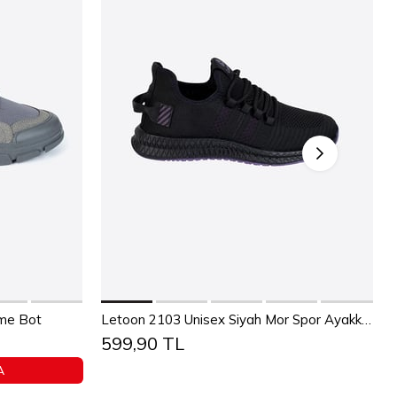
Sepete Ekle
36
37
38
39
40
41
42
43
üme Bot
Letoon 2103 Unisex Siyah Mor Spor Ayakkabı
599,90 TL
4
45
44
45
A