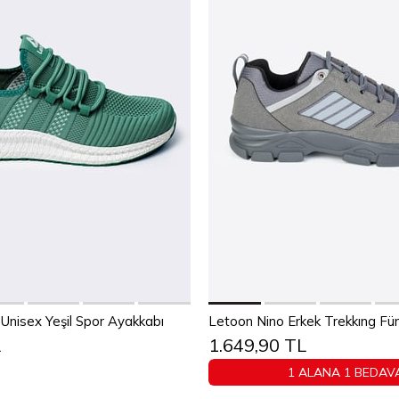
Sepete Ekle
Sepete Ekle
38
39
40
41
42
43
Unisex Yeşil Spor Ayakkabı
Letoon Nino Erkek Trekkıng F
L
1.649,90 TL
44
45
40
41
42
43
4
1 ALANA 1 BEDAV