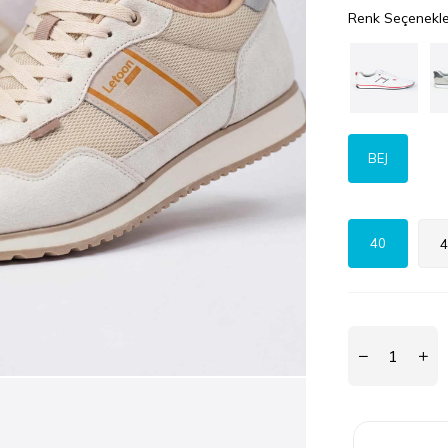
Renk Seçenekle
BEJ
40
4