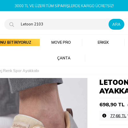
YENI SEZON ÜRÜNLERI ŞIMDI KEŞFET!
NU BİTİRİYORUZ
MOVE PRO
ERKEK
ÇANTA
Bej Renk Spor Ayakkabı
LETOON
AYAKK
698,90 TL
77,66 TL