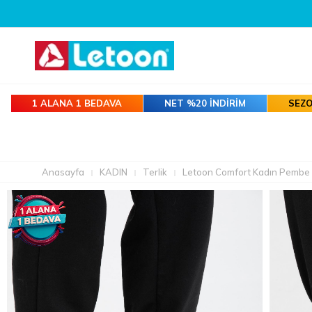
1 ALANA 1 BEDAVA
NET %20 İNDİRİM
SEZO
Anasayfa
KADIN
Terlik
Letoon Comfort Kadın Pembe E