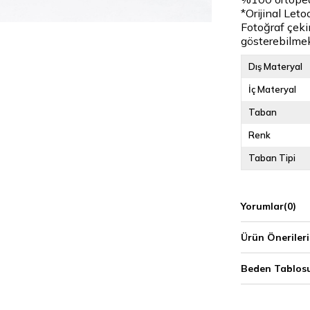
*Orijinal Leto
Fotoğraf çekim
gösterebilmek
Dış Materyal
İç Materyal
Taban
Renk
Taban Tipi
Yorumlar
(0)
Ürün Önerileri
Beden Tablos