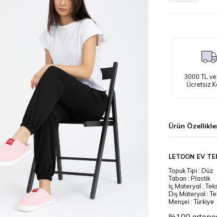
3000 TL ve
Ücretsiz K
Ürün Özellikle
LETOON EV TE
Topuk Tipi : Düz
Taban : Plastik
İç Materyal : Teks
Dış Materyal : Tek
Menşei : Türkiye
%100 ortopedi