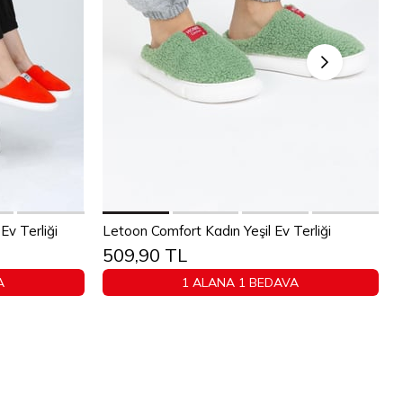
Sepete Ekle
v Terliği
Letoon Comfort Kadın Yeşil Ev Terliği
509,90 TL
40
36
37
38
39
40
A
1 ALANA 1 BEDAVA