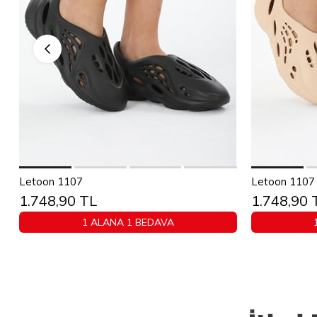
Sepete Ekle
Letoon 1107
Letoon 1107 
1.748,90 TL
1.748,90 
36
37
38
39
40
36
1 ALANA 1 BEDAVA