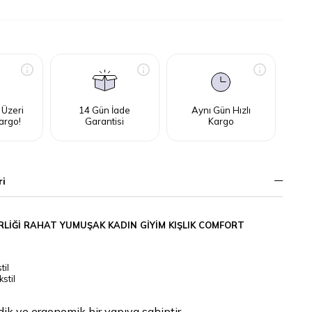
 Üzeri
14 Gün İade
Aynı Gün Hızlı
argo!
Garantisi
Kargo
ri
RLİĞİ RAHAT YUMUŞAK KADIN GİYİM KIŞLIK COMFORT
til
stil
k ve ergonomik bir yapıya sahiptir.