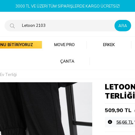
YENI SEZON ÜRÜNLERI ŞIMDI KEŞFET!
NU BİTİRİYORUZ
MOVE PRO
ERKEK
ÇANTA
v Terliği
LETOON
TERLIĞ
509,90 TL
56,66 TL