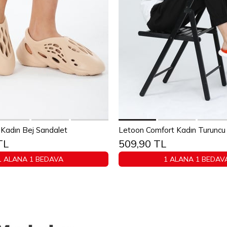
Sepete Ekle
Sepete Ekle
Kadın Bej Sandalet
Letoon Comfort Kadın Turuncu E
TL
509,90 TL
37
38
39
40
36
37
38
39
1 ALANA 1 BEDAVA
1 ALANA 1 BEDAV