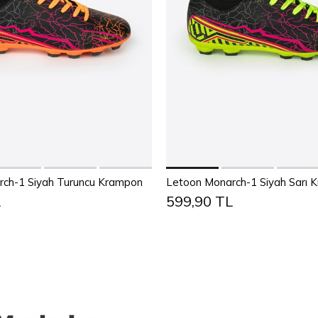
Sepete Ekle
Sepete Ekle
38
39
40
41
42
43
36
37
38
39
40
4
ch-1 Siyah Turuncu Krampon
Letoon Monarch-1 Siyah Sarı 
L
599,90 TL
44
45
44
45