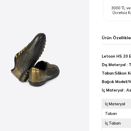
3000 TL ve
Ücretsiz K
Ürün Özellikle
Letoon HS 20 E
Dış Materyal : 
Taban:Silikon 
Bağcık Modeli:Y
İç Materyal : A
İç Materyal
Taban
İç Taban