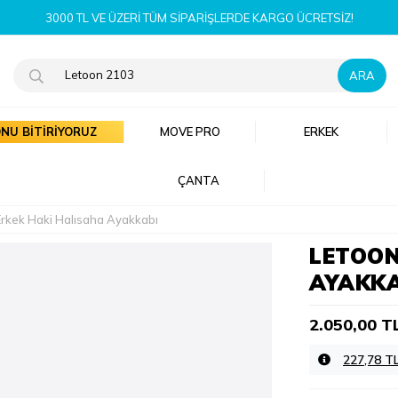
YENI SEZON ÜRÜNLERI ŞIMDI KEŞFET!
NU BİTİRİYORUZ
MOVE PRO
ERKEK
ÇANTA
rkek Haki Halısaha Ayakkabı
LETOON
AYAKKA
2.050,00 T
227,78 T