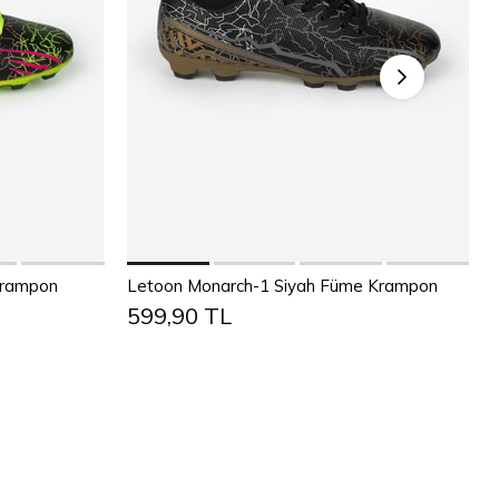
Sepete Ekle
1
42
43
36
37
38
39
40
41
42
43
Krampon
Letoon Monarch-1 Siyah Füme Krampon
599,90 TL
44
45