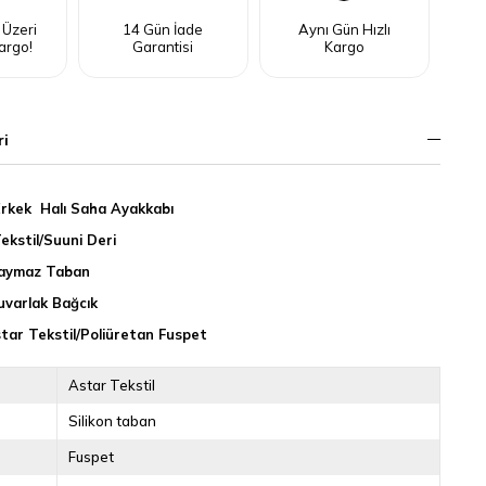
 Üzeri
14 Gün İade
Aynı Gün Hızlı
argo!
Garantisi
Kargo
ri
rkek Halı Saha Ayakkabı
Tekstil/Suuni Deri
Kaymaz Taban
uvarlak Bağcık
star Tekstil/Poliüretan Fuspet
Astar Tekstil
Silikon taban
Fuspet