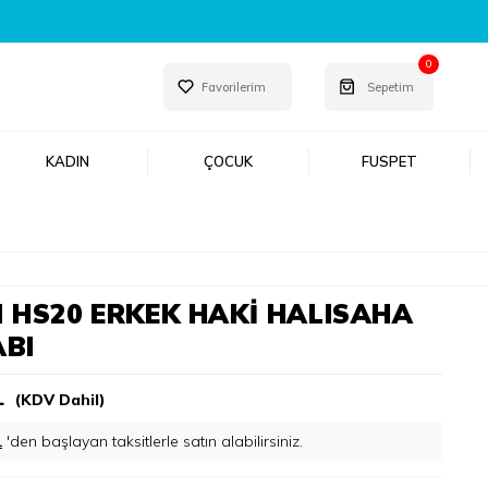
0
Favorilerim
Sepetim
KADIN
ÇOCUK
FUSPET
 HS20 ERKEK HAKI HALISAHA
BI
L
(KDV Dahil)
L
'den başlayan taksitlerle