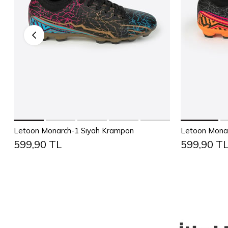
Sepete Ekle
36
37
38
39
40
41
42
43
36
37
Letoon Monarch-1 Siyah Krampon
Letoon Monar
599,90 TL
599,90 T
44
45