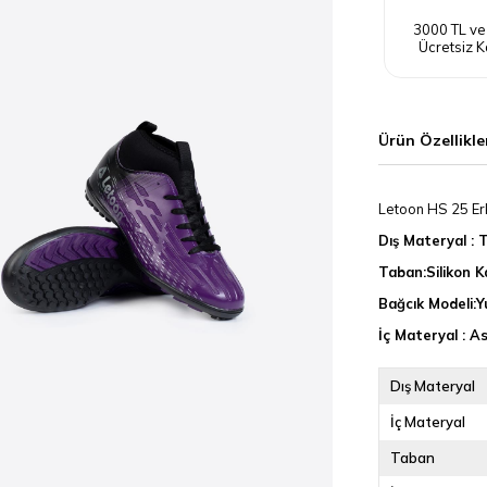
3000 TL ve
Ücretsiz K
Ürün Özellikle
Letoon HS 25 Er
Dış Materyal : 
Taban:Silikon 
Bağcık Modeli:Y
İç Materyal : A
Dış Materyal
İç Materyal
Taban