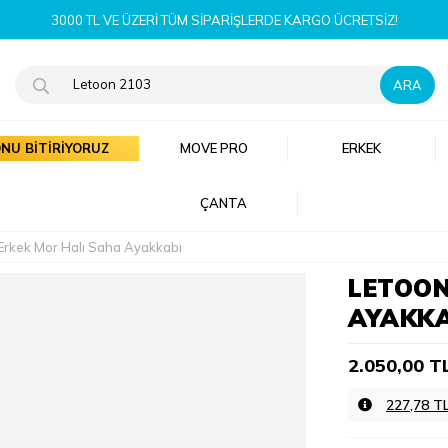
YENI SEZON ÜRÜNLERI ŞIMDI KEŞFET!
NU BİTİRİYORUZ
MOVE PRO
ERKEK
ÇANTA
rkek Mor Halı Saha Ayakkabı
LETOON
AYAKKA
2.050,00 T
227,78 T