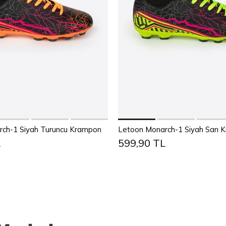
Sepete Ekle
Sepete Ekle
38
39
40
41
42
43
36
37
38
39
40
4
ch-1 Siyah Turuncu Krampon
Letoon Monarch-1 Siyah Sarı 
L
599,90 TL
44
45
44
45