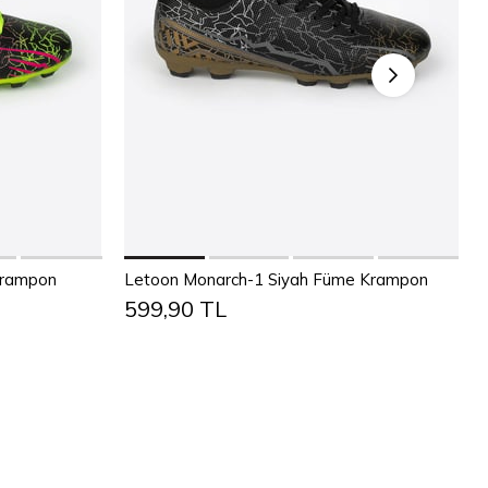
Sepete Ekle
1
42
43
36
37
38
39
40
41
42
43
Krampon
Letoon Monarch-1 Siyah Füme Krampon
599,90 TL
44
45