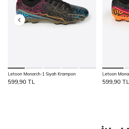
Sepete Ekle
36
37
38
39
40
41
42
43
36
37
Letoon Monarch-1 Siyah Krampon
Letoon Monar
599,90 TL
599,90 T
44
45