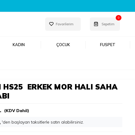
0
Favorilerim
Sepetim
KADIN
ÇOCUK
FUSPET
 HS25 ERKEK MOR HALI SAHA
BI
L
(KDV Dahil)
L
'den başlayan taksitlerle