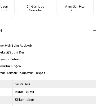
 Üzeri
14 Gün İade
Aynı Gün Hızlı
argo!
Garantisi
Kargo
ri
kek Halı Saha Ayakkab
Tekstil/Suuni Deri
Kaymaz Taban
uvarlak Bağcık
star Tekstil/Poliüretan Fuspet
Suuni Deri
Astar Tekstil
Silikon taban