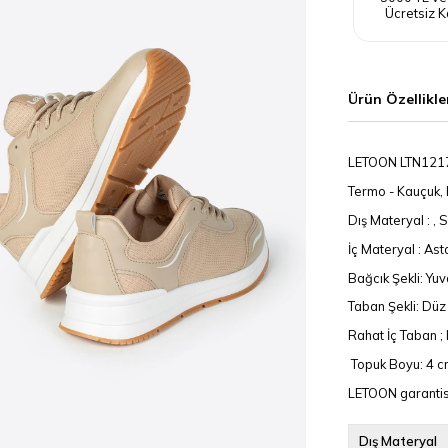
Ücretsiz K
Ürün Özellikle
LETOON LTN121
Termo - Kauçuk
Dış Materyal : , 
İç Materyal : As
Bağcık Şekli: Yuv
Taban Şekli: Dü
Rahat İç Taban 
Topuk Boyu: 4 cm 
LETOON garantisi
Dış Materyal