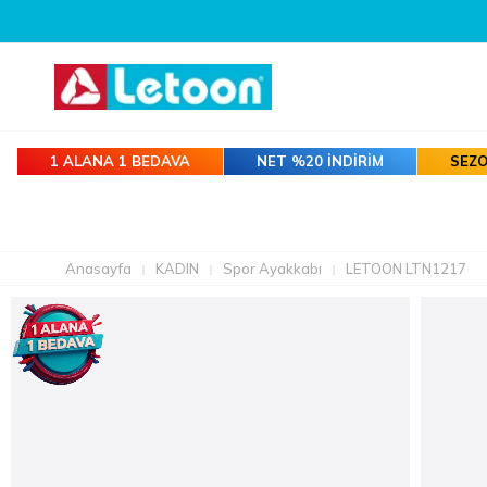
1 ALANA 1 BEDAVA
NET %20 İNDİRİM
SEZO
Anasayfa
KADIN
Spor Ayakkabı
LETOON LTN1217