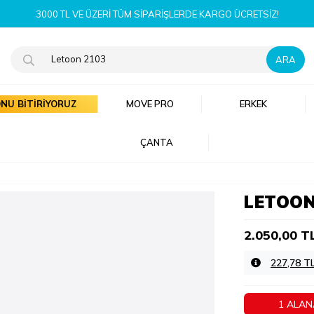
YENI SEZON ÜRÜNLERI ŞIMDI K
NU BİTİRİYORUZ
MOVE PRO
ERKEK
ÇANTA
LETOON
2.050,00 T
227,78 T
1 ALAN