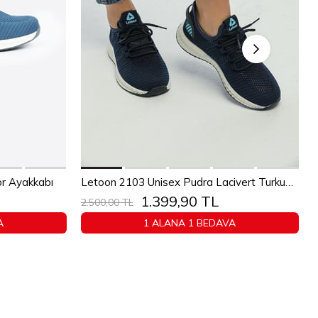
Sepete Ekle
1
42
43
36
37
38
39
40
41
42
43
or Ayakkabı
Letoon 2103 Unisex Pudra Lacivert Turkuaz Spor Ayakkabı
1.399,90 TL
44
45
2.500,00 TL
A
1 ALANA 1 BEDAVA