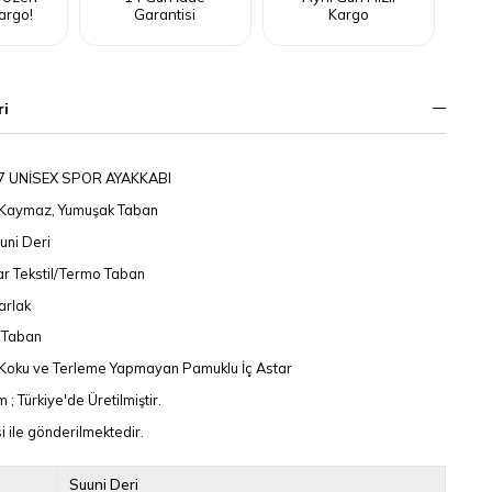
argo!
Garantisi
Kargo
ri
7 UNİSEX SPOR AYAKKABI
, Kaymaz, Yumuşak Taban
Suni Deri
tar Tekstil/Termo Taban
arlak
z Taban
; Koku ve Terleme Yapmayan Pamuklu İç Astar
; Türkiye'de Üretilmiştir.
 ile gönderilmektedir.
Suuni Deri