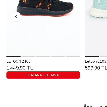
Sepete Ekle
36
37
38
39
40
41
42
43
36
37
LETOON 2103
Letoon 2103 U
1.449,90 TL
599,90 T
44
45
1 ALANA 1 BEDAVA