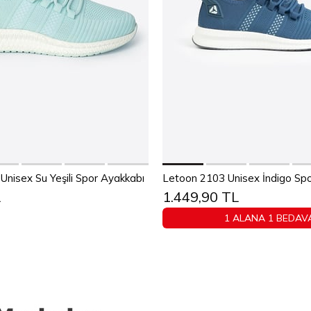
Sepete Ekle
Sepete Ekle
38
39
40
41
42
43
36
37
38
39
40
4
nisex Su Yeşili Spor Ayakkabı
Letoon 2103 Unisex İndigo Sp
L
1.449,90 TL
44
45
44
45
1 ALANA 1 BEDAV