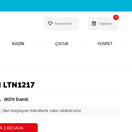
EŞFET!
0
Favorilerim
Sepetim
KADIN
ÇOCUK
FUSPET
 LTN1217
L
(KDV Dahil)
L
'den başlayan taksitlerle
A 1 BEDAVA