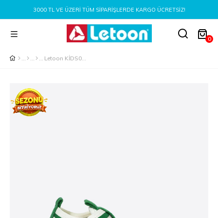
3000 TL VE ÜZERI TÜM SIPARIŞLERDE KARGO ÜCRETSIZ!
0
Letoon KİDS06 Çocuk Yeşil Sandalet Ayakkabı