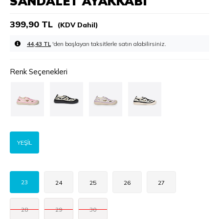
SANDALET AYAKKABI
399,90 TL
(KDV Dahil)
44,43 TL
'den başlayan taksitlerle
Renk Seçenekleri
YEŞİL
23
24
25
26
27
28
29
30