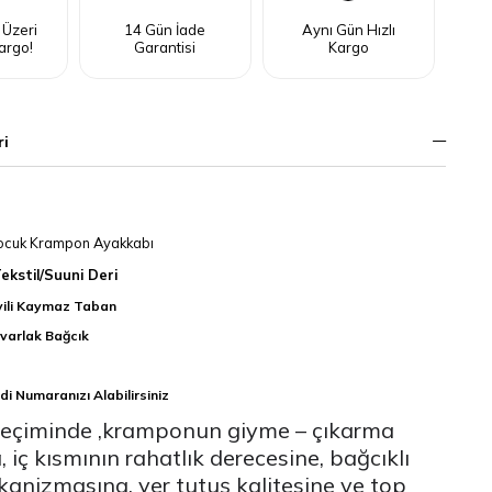
 Üzeri
14 Gün İade
Aynı Gün Hızlı
argo!
Garantisi
Kargo
ri
ocuk Krampon Ayakkabı
Tekstil/Suuni Deri
vili Kaymaz Taban
varlak Bağcık
di Numaranızı Alabilirsiniz
eçiminde ,kramponun giyme – çıkarma
, iç kısmının rahatlık derecesine, bağcıklı
anizmasına, yer tutuş kalitesine ve top