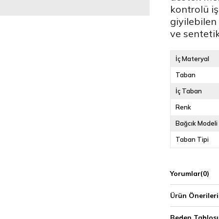
kontrolü i
giyilebilen
ve senteti
İç Materyal
Taban
İç Taban
Renk
Bağcık Modeli
Taban Tipi
Yorumlar
(0)
Ürün Önerileri
Beden Tablos