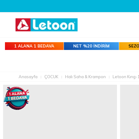
3000 TL VE ÜZERI TÜM SIPARIŞLERDE
1 ALANA 1 BEDAVA
NET %20 İNDİRİM
SEZO
Anasayfa
ÇOCUK
Halı Saha & Krampon
Letoon Kıng-