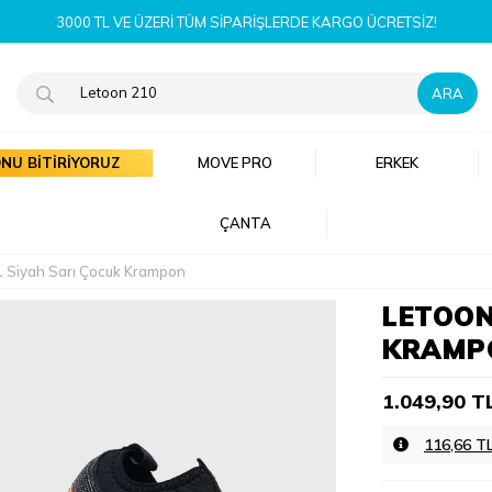
 KARGO ÜCRETSIZ!
NU BİTİRİYORUZ
MOVE PRO
ERKEK
ÇANTA
1 Siyah Sarı Çocuk Krampon
LETOON
KRAMP
1.049,90 T
116,66 T