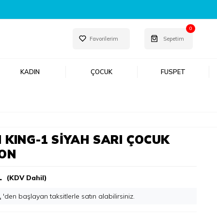
0
Favorilerim
Sepetim
KADIN
ÇOCUK
FUSPET
 KING-1 SIYAH SARI ÇOCUK
ON
L
(KDV Dahil)
L
'den başlayan taksitlerle