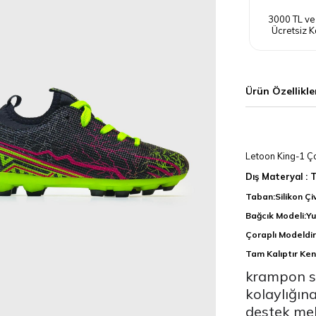
3000 TL ve
Ücretsiz K
Ürün Özellikle
Letoon King-1 Ç
Dış Materyal : 
Taban:Silikon Çi
Bağcık Modeli:Yu
Çoraplı Modeldir
Tam Kalıptır Ken
krampon s
kolaylığına
destek mek