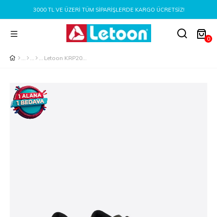
3000 TL VE ÜZERI TÜM SIPARIŞLERDE KARGO ÜCRETSIZ!
0
Letoon KRP20 Erkek Haki Krampon Ayakkabı