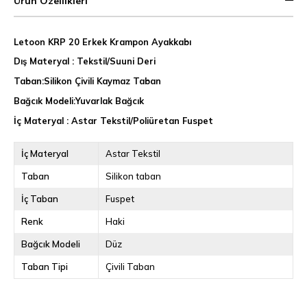
Ürün Özellikleri
Letoon KRP 20 Erkek Krampon Ayakkabı
Dış Materyal : Tekstil/Suuni Deri
Taban:Silikon Çivili Kaymaz Taban
Bağcık Modeli:Yuvarlak Bağcık
İç Materyal : Astar Tekstil/Poliüretan Fuspet
İç Materyal
Astar Tekstil
Taban
Silikon taban
İç Taban
Fuspet
Renk
Haki
Bağcık Modeli
Düz
Taban Tipi
Çivili Taban