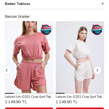
Beden Tablosu
Benzer Ürünler
Sepete Ekle
Sepete Ekle
Letoon Ltn-G201 Crop Şort Takım
Letoon Ltn-G201 Crop Şort Takım
S
M
L
XL
S
M
L
XL
1.149,90 TL
1.149,90 TL
1