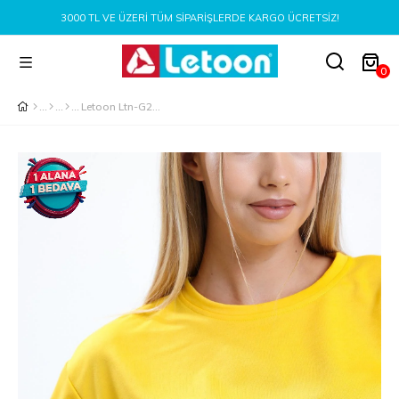
3000 TL VE ÜZERI TÜM SIPARIŞLERDE KARGO ÜCRETSIZ!
0
Letoon Ltn-G201 Crop Şort Takım