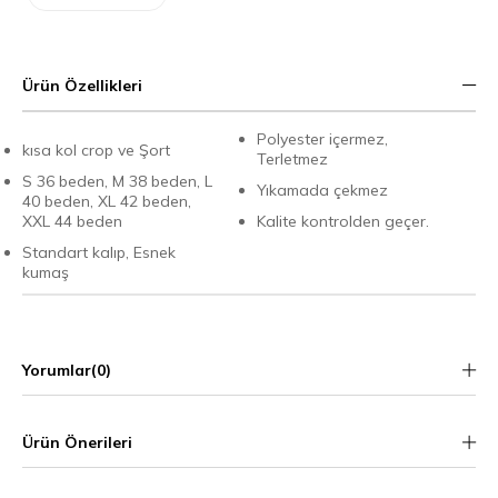
Ürün Özellikleri
Polyester içermez,
kısa kol crop ve Şort
Terletmez
S 36 beden, M 38 beden, L
Yıkamada çekmez
40 beden, XL 42 beden,
XXL 44 beden
Kalite kontrolden geçer.
Standart kalıp, Esnek
kumaş
Yorumlar
(0)
Ürün Önerileri