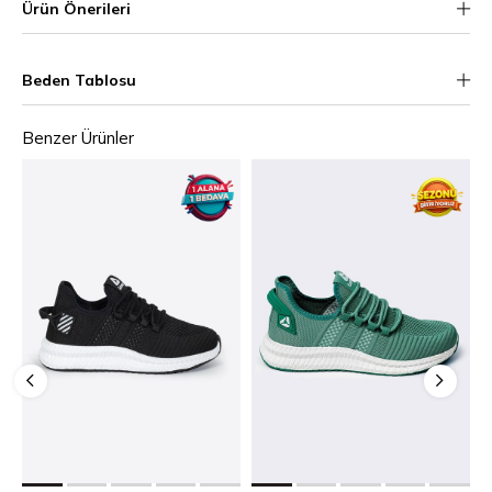
Ürün Önerileri
Beden Tablosu
Benzer Ürünler
36
37
38
39
40
36
37
38
39
40