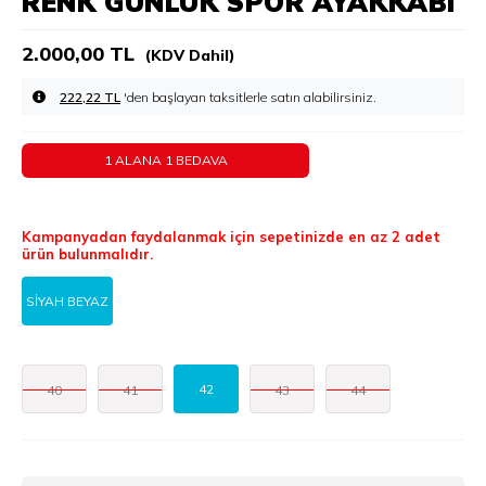
RENK GÜNLÜK SPOR AYAKKABI
2.000,00 TL
(KDV Dahil)
222,22 TL
'den başlayan taksitlerle
1 ALANA 1 BEDAVA
Kampanyadan faydalanmak için sepetinizde en az 2 adet
ürün bulunmalıdır.
SİYAH BEYAZ
42
40
41
43
44