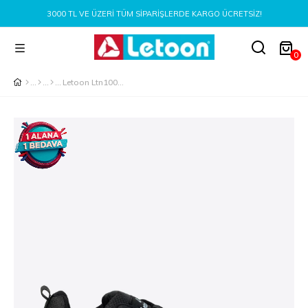
3000 TL VE ÜZERI TÜM SIPARIŞLERDE KARGO ÜCRETSIZ!
0
Letoon Ltn1003 Erkek Siyah Renk Günlük Spor Ayakkabı