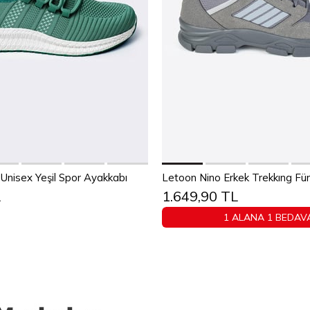
Sepete Ekle
Sepete Ekle
38
39
40
41
42
43
Unisex Yeşil Spor Ayakkabı
Letoon Nino Erkek Trekkıng F
L
1.649,90 TL
44
45
40
41
42
43
4
1 ALANA 1 BEDAV