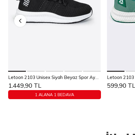
Sepete Ekle
36
37
38
39
40
41
42
43
36
37
Letoon 2103 Unisex Siyah Beyaz Spor Ayakkabı
Letoon 2103 
1.449,90 TL
599,90 T
44
45
1 ALANA 1 BEDAVA