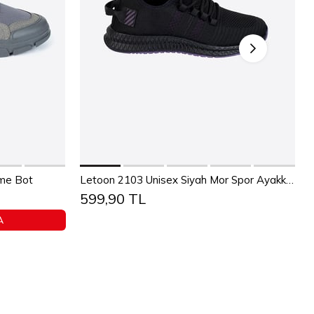
Sepete Ekle
36
37
38
39
40
41
42
43
üme Bot
Letoon 2103 Unisex Siyah Mor Spor Ayakkabı
599,90 TL
4
45
44
45
A