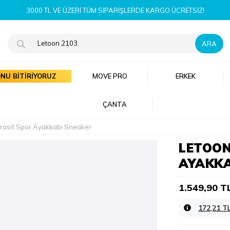
YENI SEZON ÜRÜNLERI ŞIMDI KEŞFE
NU BİTİRİYORUZ
MOVE PRO
ERKEK
ÇANTA
trasit Spor Ayakkabı Sneaker
LETOON
AYAKKA
1.549,90 T
172,21 T