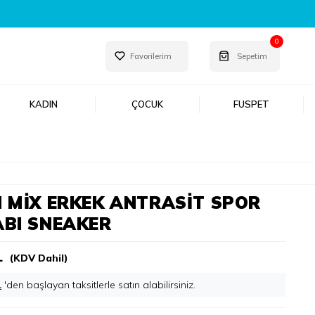
T!
0
Favorilerim
Sepetim
KADIN
ÇOCUK
FUSPET
 MIX ERKEK ANTRASIT SPOR
BI SNEAKER
L
(KDV Dahil)
L
'den başlayan taksitlerle