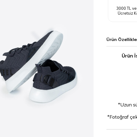
3000 TL ve
Ücretsiz K
Ürün Özellikle
Ürün İ
*Uzun sü
*Fotoğraf çeki