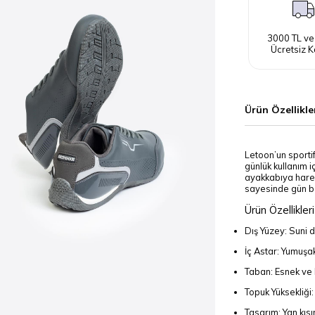
3000 TL ve
Ücretsiz K
Ürün Özellikle
Letoon’un sportif
günlük kullanım i
ayakkabıya harek
sayesinde gün bo
Ürün Özellikleri
Dış Yüzey: Suni d
İç Astar: Yumuşa
Taban: Esnek ve
Topuk Yüksekliği
Tasarım: Yan kıs