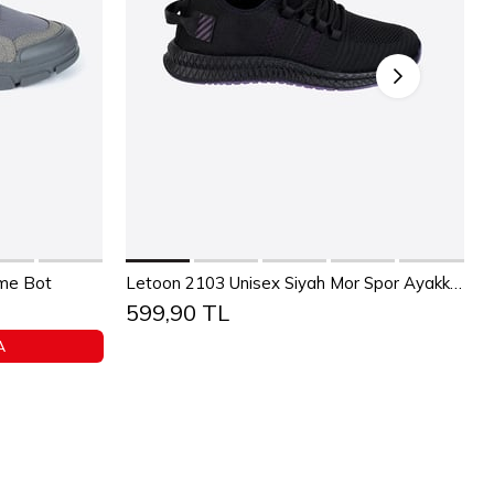
Sepete Ekle
36
37
38
39
40
41
42
43
üme Bot
Letoon 2103 Unisex Siyah Mor Spor Ayakkabı
599,90 TL
4
45
44
45
A