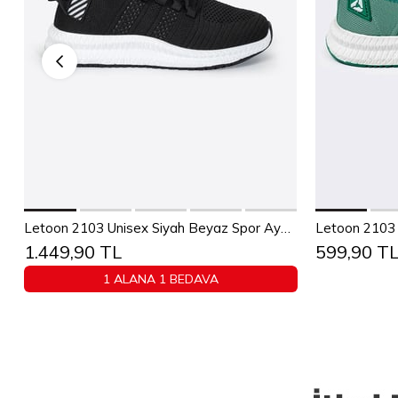
Sepete Ekle
36
37
38
39
40
41
42
43
36
37
Letoon 2103 Unisex Siyah Beyaz Spor Ayakkabı
Letoon 2103 
1.449,90 TL
599,90 T
44
45
1 ALANA 1 BEDAVA