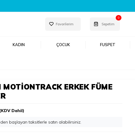
MDI KEŞFET!
0
Favorilerim
Sepetim
KADIN
ÇOCUK
FUSPET
 MOTIONTRACK ERKEK FÜME
ER
(KDV Dahil)
'den başlayan taksitlerle