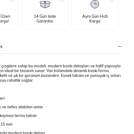
 Üzeri
14 Gün İade
Aynı Gün Hızlı
argo!
Garantisi
Kargo
ri
 çizgilere sahip bu modeli, modern baskı detayları ve hafif yapısıyla
çin ideal bir tasarım sunar. Yan bölümdeki dinamik baskı formu,
etli ve şık bir görünüm kazandırır. Esnek tabanı ve yumuşak iç astarı
yu rahatlık sağlar.
eri
k ve nefes alabilen astar
 kaymaz termo taban
: 15 mm
ımda modern baskı detayı