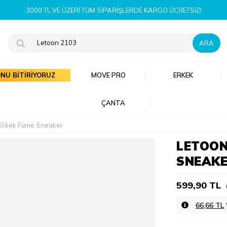
YENI SEZON ÜRÜNLERI ŞI
NU BİTİRİYORUZ
MOVE PRO
ERKEK
ÇANTA
Erkek Füme Sneaker
LETOON
SNEAK
599,90 TL
66,66 TL