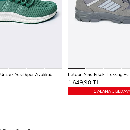
Sepete Ekle
Sepete Ekle
38
39
40
41
42
43
Unisex Yeşil Spor Ayakkabı
Letoon Nino Erkek Trekkıng F
L
1.649,90 TL
44
45
40
41
42
43
4
1 ALANA 1 BEDAV