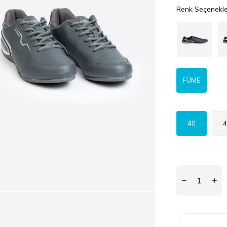
Renk Seçenekle
FÜME
40
4