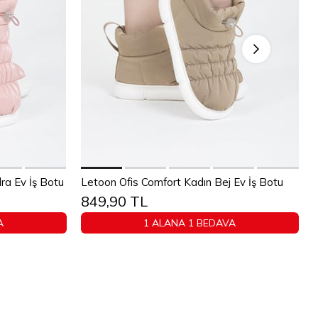
Sepete Ekle
ra Ev İş Botu
Letoon Ofis Comfort Kadın Bej Ev İş Botu
849,90 TL
40
36
37
38
39
40
A
1 ALANA 1 BEDAVA