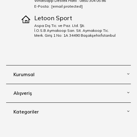
Whatsapp Destek Hattı : 0850 304 05 86
E-Posta :
[email protected]
Letoon Sport
Aspa Dış Tic. ve Paz. Ltd. Şti.
İ.O.S.B Aymakoop San. Sit. Aymakoop Tic.
Merk. Giriş 1 No: 1A 34490 Başakşehir/İstanbul
Kurumsal
Alışveriş
Kategoriler