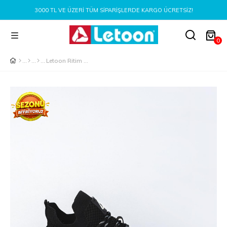
3000 TL VE ÜZERI TÜM SIPARIŞLERDE KARGO ÜCRETSIZ!
0
Letoon Ritim Unisex Füme Siyah Sneaker Ayakkabı