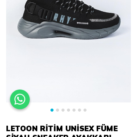
LETOON RITIM UNISEX FÜME