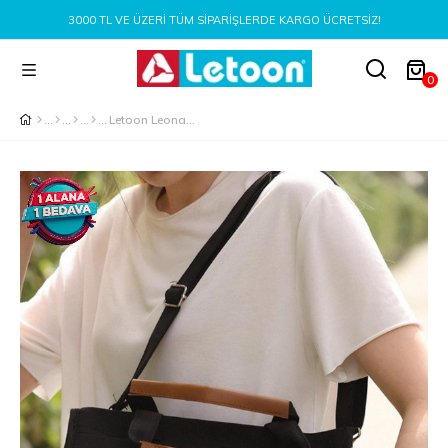
3000 TL VE ÜZERI TÜM SIPARIŞLERDE KARGO ÜCRETSIZ!
0
Letoon Leona-5 Önden Cep Detaylı Siyah Renk Fermuarlı Kol Çantası