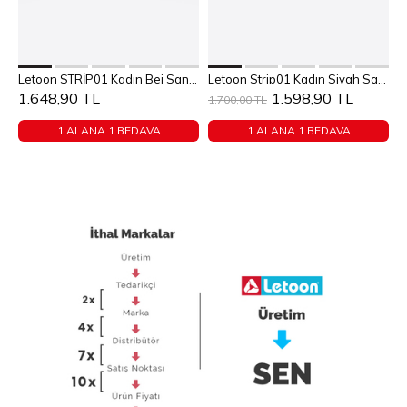
Sepete Ekle
Sepete Ekle
Letoon STRİP01 Kadın Bej Sandalet
Letoon Strip01 Kadın Siyah Sandalet
36
37
38
39
40
36
37
38
39
40
1.648,90 TL
1.598,90 TL
1
1.700,00 TL
1 ALANA 1 BEDAVA
1 ALANA 1 BEDAVA