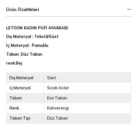
Ürün Özellikleri
LETOON KADIN PUFİ AYAKKABI
Dış Materyal : Tekstil/Süet
İç Materyal : Pamuklu
Taban: Düz Taban
renk:Bej
Dış Materyal
Süet
İç Materyal
Sıcak Astar
Taban
Eva Taban
Renk
Kahverengi
Taban Tipi
Düz Taban