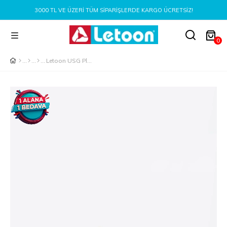
3000 TL VE ÜZERI TÜM SIPARIŞLERDE KARGO ÜCRETSIZ!
0
Letoon USG Platformlu Kadın Kahverengi Pufi Ayakkabı