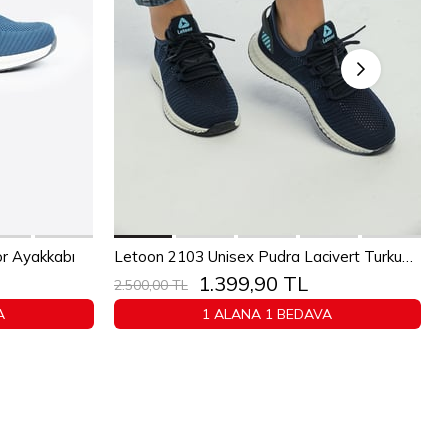
Sepete Ekle
1
42
43
36
37
38
39
40
41
42
43
or Ayakkabı
Letoon 2103 Unisex Pudra Lacivert Turkuaz Spor Ayakkabı
1.399,90 TL
44
45
2.500,00 TL
A
1 ALANA 1 BEDAVA