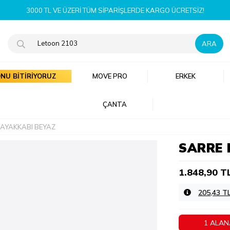
YENI SEZON ÜRÜNLERI ŞIMDI K
NU BİTİRİYORUZ
MOVE PRO
ERKEK
ÇANTA
 AYAKKABI BEYAZ
SARRE 
1.848,90 T
205,43 T
1 ALAN