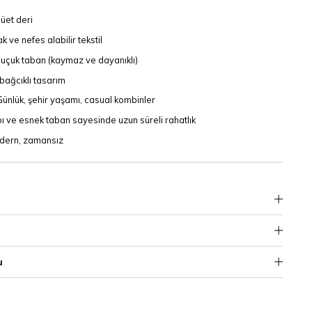
üet deri
 ve nefes alabilir tekstil
uçuk taban (kaymaz ve dayanıklı)
bağcıklı tasarım
ünlük, şehir yaşamı, casual kombinler
ı ve esnek taban sayesinde uzun süreli rahatlık
dern, zamansız
u