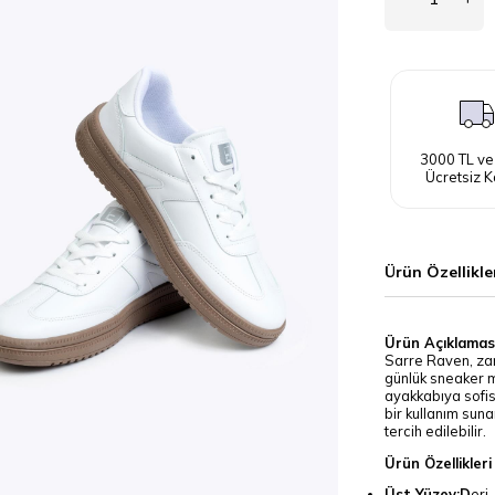
3000 TL ve
Ücretsiz K
Ürün Özellikle
Ürün Açıklamas
Sarre Raven, zam
günlük sneaker m
ayakkabıya sofis
bir kullanım sun
tercih edilebilir.
Ürün Özellikleri
Üst Yüzey:D
eri