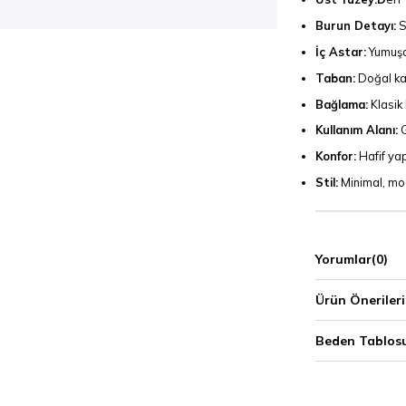
Burun Detayı:
S
İç Astar:
Yumuşak
Taban:
Doğal ka
Bağlama:
Klasik 
Kullanım Alanı:
G
Konfor:
Hafif yap
Stil:
Minimal, mo
Yorumlar
(0)
Ürün Önerileri
Beden Tablos