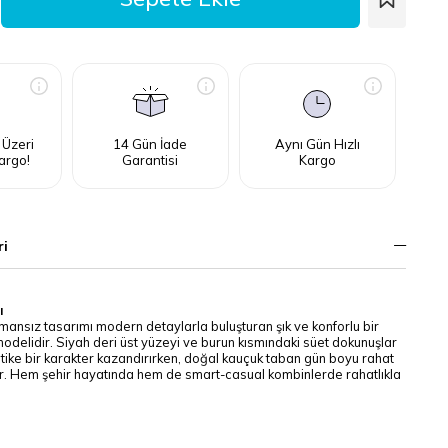
 Üzeri
14 Gün İade
Aynı Gün Hızlı
argo!
Garantisi
Kargo
ri
ı
ansız tasarımı modern detaylarla buluşturan şık ve konforlu bir
odelidir. Siyah deri üst yüzeyi ve burun kısmındaki süet dokunuşlar
tike bir karakter kazandırırken, doğal kauçuk taban gün boyu rahat
ar. Hem şehir hayatında hem de smart-casual kombinlerde rahatlıkla