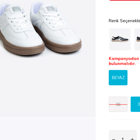
Renk Seçenekle
Kampanyadan f
bulunmalıdır.
BEYAZ
3
36