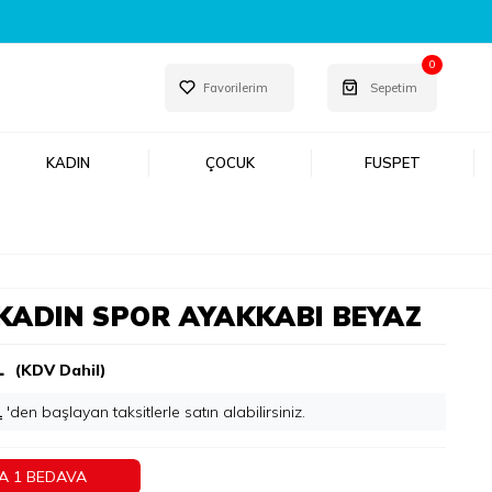
EŞFET!
0
Favorilerim
Sepetim
KADIN
ÇOCUK
FUSPET
KADIN SPOR AYAKKABI BEYAZ
L
(KDV Dahil)
L
'den başlayan taksitlerle
A 1 BEDAVA