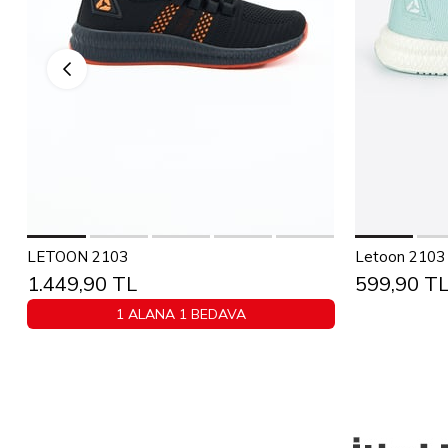
Sepete Ekle
36
37
38
39
40
41
42
43
36
37
LETOON 2103
Letoon 2103 U
1.449,90 TL
599,90 T
44
45
1 ALANA 1 BEDAVA