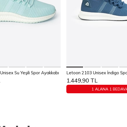
Sepete Ekle
Sepete Ekle
38
39
40
41
42
43
36
37
38
39
40
4
nisex Su Yeşili Spor Ayakkabı
Letoon 2103 Unisex İndigo Sp
L
1.449,90 TL
44
45
44
45
1 ALANA 1 BEDAV