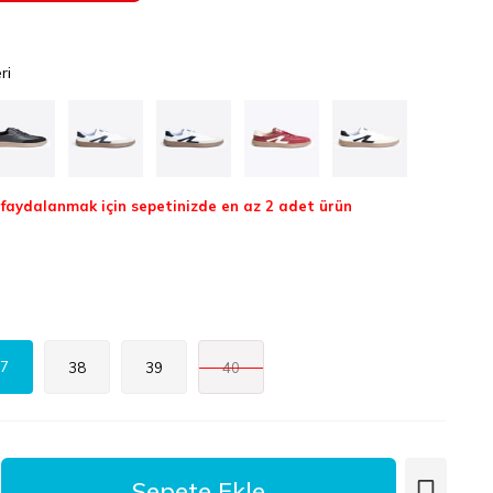
ri
aydalanmak için sepetinizde en az 2 adet ürün
7
38
39
40