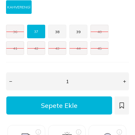
KAHVERENGİ
37
36
38
39
40
41
42
43
44
45