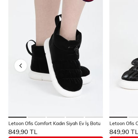
Sepete Ekle
Letoon Ofis Comfort Kadın Siyah Ev İş Botu
849,90 TL
849,90 T
36
37
38
39
40
36