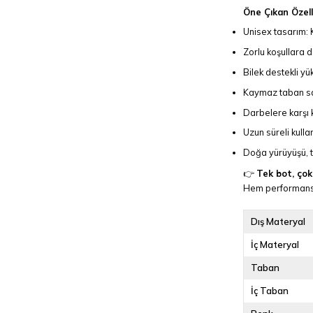
Öne Çıkan Özell
Unisex tasarım: K
Zorlu koşullara 
Bilek destekli y
Kaymaz taban sa
Darbelere karşı 
Uzun süreli kull
Doğa yürüyüşü, t
👉
Tek bot, çok
Hem performans 
Dış Materyal
İç Materyal
Taban
İç Taban