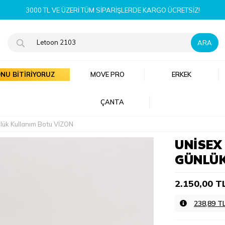
NU BİTİRİYORUZ
MOVE PRO
ERKEK
ÇANTA
lük Kullanım Botu VİZON
UNISEX
GÜNLÜK
2.150,00 T
238,89 T