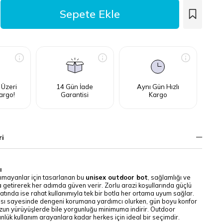
 Üzeri
14 Gün İade
Aynı Gün Hızlı
argo!
Garantisi
Kargo
ri
ı
ımayanlar için tasarlanan bu
unisex outdoor bot
, sağlamlığı ve
a getirerek her adımda güven verir. Zorlu arazi koşullarında güçlü
atında ise rahat kullanımıyla tek bir botla her ortama uyum sağlar.
ısı sayesinde dengeni korumana yardımcı olurken, gün boyu konfor
uzun yürüyüşlerde bile yorgunluğu minimuma indirir. Outdoor
nlük kullanım arayanlara kadar herkes için ideal bir seçimdir.