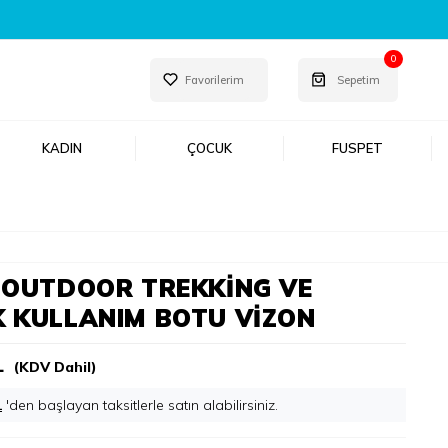
YENI SEZON ÜRÜNLERI ŞIMDI KEŞFET!
0
Favorilerim
Sepetim
KADIN
ÇOCUK
FUSPET
 OUTDOOR TREKKING VE
 KULLANIM BOTU VİZON
L
(KDV Dahil)
L
'den başlayan taksitlerle