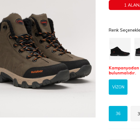
1 ALAN
Renk Seçenekle
Kampanyadan f
bulunmalıdır.
VİZON
36
3