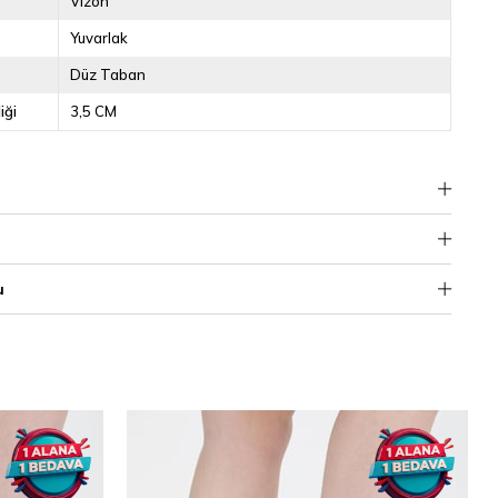
Vizon
Yuvarlak
Düz Taban
iği
3,5 CM
u