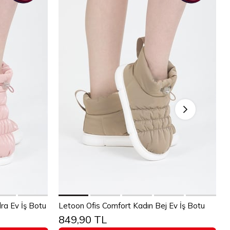
Sepete Ekle
ra Ev İş Botu
Letoon Ofis Comfort Kadın Bej Ev İş Botu
849,90 TL
40
36
37
38
39
40