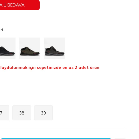
A 1 BEDAVA
ri
aydalanmak için sepetinizde en az 2 adet ürün
7
38
39