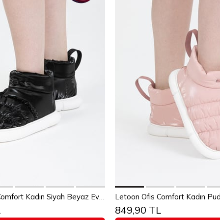
Sepete Ekle
Sepete Ekle
Letoon Ofis Comfort Kadın Siyah Beyaz Ev İş Botu
Letoon Ofis Comfort Kadın Pud
L
849,90 TL
37
38
39
40
36
37
38
39