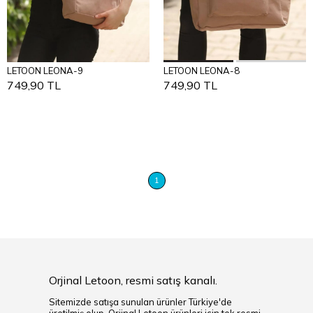
Add to Cart
Add to Cart
LETOON LEONA-9
LETOON LEONA-8
STANDART
STANDART
749,90 TL
749,90 TL
1
Orjinal Letoon, resmi satış kanalı.
Sitemizde satışa sunulan ürünler Türkiye'de