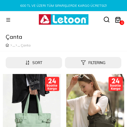
600 TL VE ÜZERI TÜM SIPARIŞLERDE KARGO ÜCRETSIZ!
0
Çanta
Çanta
SORT
FILTERING