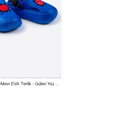
Add to Cart
TXP01 Çocuk Mavi EVA Terlik - Gülen Yüz Detaylı
26
27
28
29
30