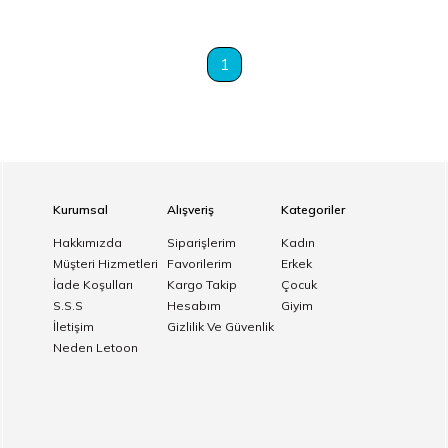
1
Kurumsal
Alışveriş
Kategoriler
Hakkımızda
Siparişlerim
Kadın
Müşteri Hizmetleri
Favorilerim
Erkek
İade Koşulları
Kargo Takip
Çocuk
S.S.S
Hesabım
Giyim
İletişim
Gizlilik Ve Güvenlik
Neden Letoon