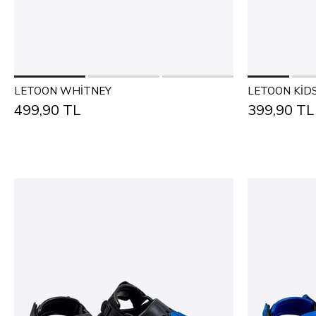
Add to Cart
LETOON WHİTNEY
LETOON KİD
499,90 TL
399,90 TL
31
32
33
34
35
23
24