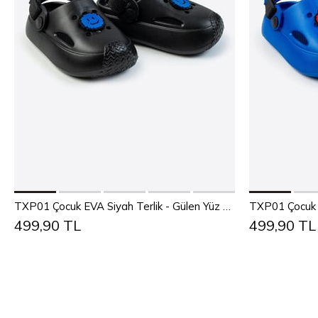
Add to Cart
TXP01 Çocuk EVA Siyah Terlik - Gülen Yüz Detaylı
499,90 TL
499,90 TL
25
26
27
28
29
30
25