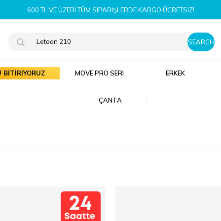
!
 BİTİRİYORUZ
MOVE PRO SERI
ERKEK
ÇANTA