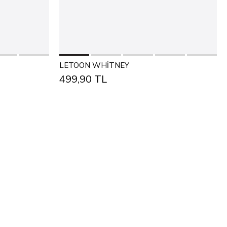
Add to Cart
LETOON WHİTNEY
499,90 TL
35
31
32
33
34
35