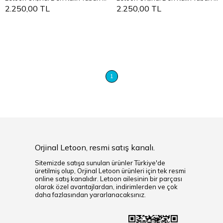
40
41
42
43
44
40
41
42
43
44
2.250,00 TL
2.250,00 TL
1
Orjinal Letoon, resmi satış kanalı.
Sitemizde satışa sunulan ürünler Türkiye'de
üretilmiş olup, Orjinal Letoon ürünleri için tek resmi
online satış kanalıdır. Letoon ailesinin bir parçası
olarak özel avantajlardan, indirimlerden ve çok
daha fazlasından yararlanacaksınız.