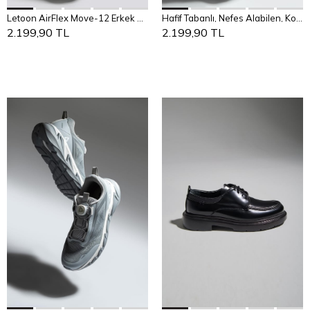
Add to Cart
Add to Cart
Letoon AirFlex Move-12 Erkek Spor Ayakkabı
Hafif Tabanlı, Nefes Alabilen, Konforlu Günlük Sneaker
40
41
42
43
44
40
41
42
43
44
2.199,90 TL
2.199,90 TL