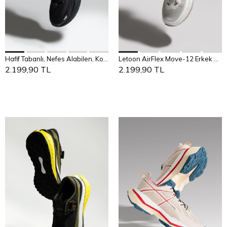
36
37
38
39
40
Add to Cart
Add to Cart
Hafif Tabanlı, Nefes Alabilen, Konforlu Günlük Sneaker
Letoon AirFlex Move-12 Erkek Spor Ayakkabı
40
41
42
43
44
41
42
43
44
45
2.199,90 TL
2.199,90 TL