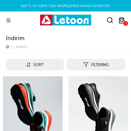
IZ!
YENI SEZON ÜRÜNLERI ŞIMDI KEŞFET!
0
İndirim
İndirim
SORT
FILTERING