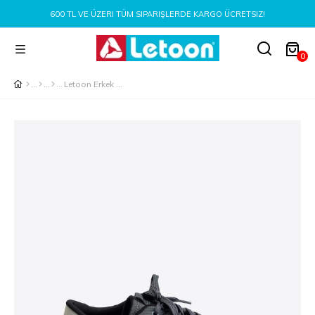
600 TL VE ÜZERI TÜM SIPARIŞLERDE KARGO ÜCRETSIZ!
0
Letoon Erkek Keten Ayakkabı DRG014 FÜME