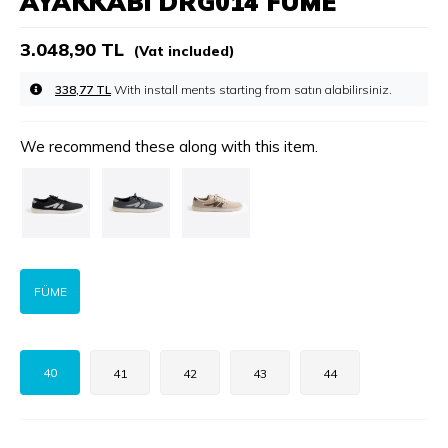
AYAKKABI DRG014 FÜME
3.048,90 TL
(Vat included)
338,77 TL
With install ments starting from
We recommend these along with this item.
FÜME
40
41
42
43
44