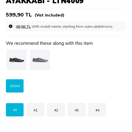
AYAKKABI - LTN4009
599,90 TL
(Vat included)
66,66 TL
With install ments starting from
We recommend these along with this item.
SİYAH
40
41
42
43
44