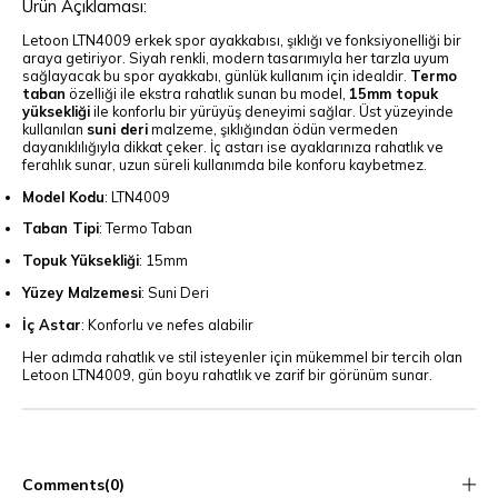
Ürün Açıklaması:
Letoon LTN4009 erkek spor ayakkabısı, şıklığı ve fonksiyonelliği bir
araya getiriyor. Siyah renkli, modern tasarımıyla her tarzla uyum
sağlayacak bu spor ayakkabı, günlük kullanım için idealdir.
Termo
taban
özelliği ile ekstra rahatlık sunan bu model,
15mm topuk
yüksekliği
ile konforlu bir yürüyüş deneyimi sağlar. Üst yüzeyinde
kullanılan
suni deri
malzeme, şıklığından ödün vermeden
dayanıklılığıyla dikkat çeker. İç astarı ise ayaklarınıza rahatlık ve
ferahlık sunar, uzun süreli kullanımda bile konforu kaybetmez.
Model Kodu
: LTN4009
Taban Tipi
: Termo Taban
Topuk Yüksekliği
: 15mm
Yüzey Malzemesi
: Suni Deri
İç Astar
: Konforlu ve nefes alabilir
Her adımda rahatlık ve stil isteyenler için mükemmel bir tercih olan
Letoon LTN4009, gün boyu rahatlık ve zarif bir görünüm sunar.
Comments
(0)