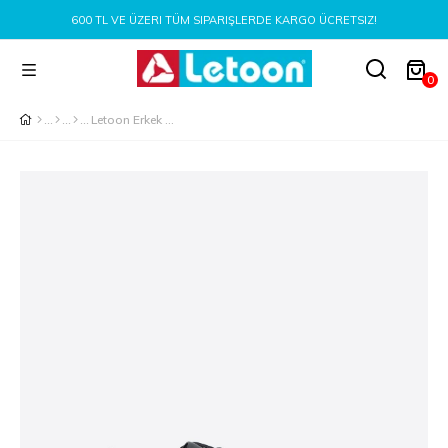
600 TL VE ÜZERI TÜM SIPARIŞLERDE KARGO ÜCRETSIZ!
0
Letoon Erkek Siyah Spor Ayakkabı - LTN4009