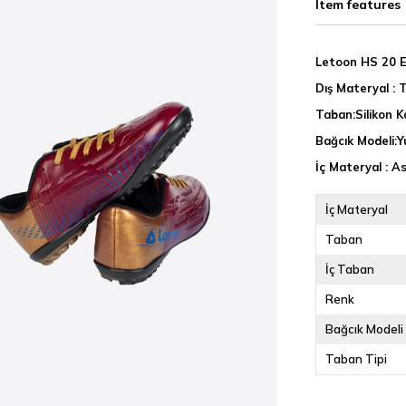
Item features
Letoon HS 20 E
Dış Materyal : 
Taban:Silikon 
Bağcık Modeli:Y
İç Materyal : A
İç Materyal
Taban
İç Taban
Renk
Bağcık Modeli
Taban Tipi