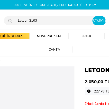
YENI SEZ
 BİTİRİYORUZ
MOVE PRO SERI
ERKEK
ÇANTA
20
LETOON
2.050,00 T
227,78 T
Erkek Bordo H