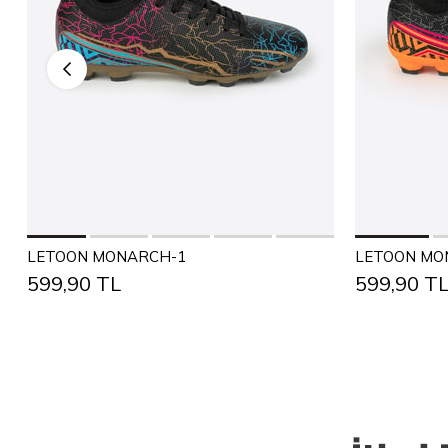
Add to Cart
36
37
38
39
40
41
42
43
36
37
LETOON MONARCH-1
LETOON MO
599,90 TL
599,90 T
44
45