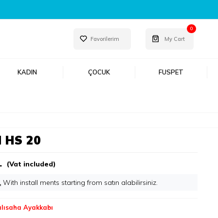
ON ÜRÜNLERI ŞIMDI KEŞFET!
0
Favorilerim
My Cart
KADIN
ÇOCUK
FUSPET
 HS 20
L
(Vat included)
L
With install ments starting from
alısaha Ayakkabı