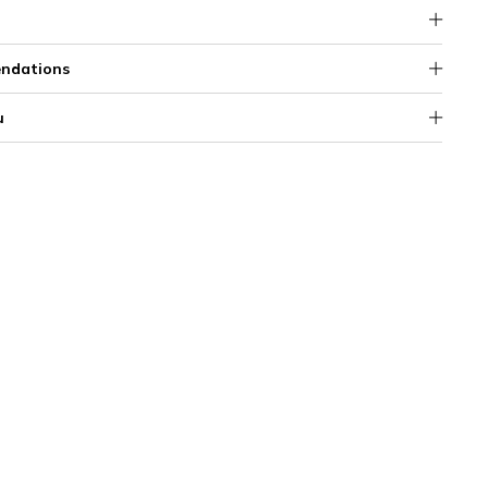
ndations
u