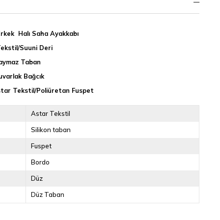
rkek Halı Saha Ayakkabı
Tekstil/Suuni Deri
Kaymaz Taban
uvarlak Bağcık
star Tekstil/Poliüretan Fuspet
Astar Tekstil
Silikon taban
Fuspet
Bordo
Düz
Düz Taban