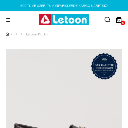
600 TL VE ÜZERI TÜM SIPARIŞLERDE KARGO ÜCRETSIZ!
0
Letoon Kadın Babet Ayakkabı KAHVERENGİ