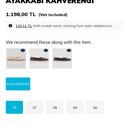
AYAKKABI KAHVERENGİ
1.198,00 TL
(Vat included)
133,11 TL
With install ments starting from
We recommend these along with this item.
KAHVERENGİ
36
37
38
39
40